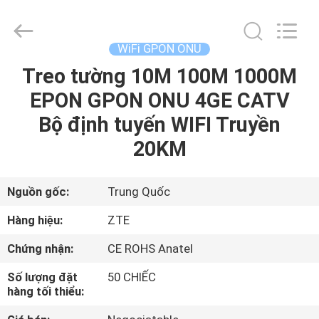
2026
HONGKING
INDUSTRIAL
CO.,
LIMITED.
WiFi GPON ONU
All
Rights
Reserved.
Treo tường 10M 100M 1000M
TRANG
EPON GPON ONU 4GE CATV
CHỦ
Bộ định tuyến WIFI Truyền
CÁC
20KM
SẢN
PHẨM
Nguồn gốc:
Trung Quốc
Hàng hiệu:
ZTE
VỀ
Chứng nhận:
CE ROHS Anatel
CHÚNG
Số lượng đặt
50 CHIẾC
TÔI
hàng tối thiểu: