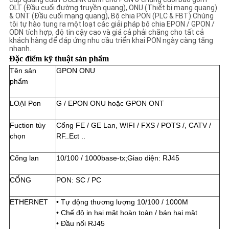
OLT (Đầu cuối đường truyền quang), ONU (Thiết bị mạng quang)
& ONT (Đầu cuối mạng quang), Bộ chia PON (PLC & FBT).Chúng
tôi tự hào tung ra một loạt các giải pháp bộ chia EPON / GPON /
ODN tích hợp, độ tin cậy cao và giá cả phải chăng cho tất cả
khách hàng để đáp ứng nhu cầu triển khai PON ngày càng tăng
nhanh.
Đặc điểm kỹ thuật sản phẩm
Tên sản
GPON ONU
phẩm
LOẠI Pon
G / EPON ONU hoặc GPON ONT
Fuction tùy
Cổng FE / GE Lan, WIFI / FXS / POTS /, CATV /
chọn
RF..Ect ..
Cổng lan
10/100 / 1000base-tx;Giao diện: RJ45
CỔNG
PON: SC / PC
ETHERNET
• Tự động thương lượng 10/100 / 1000M
• Chế độ in hai mặt hoàn toàn / bán hai mặt
• Đầu nối RJ45