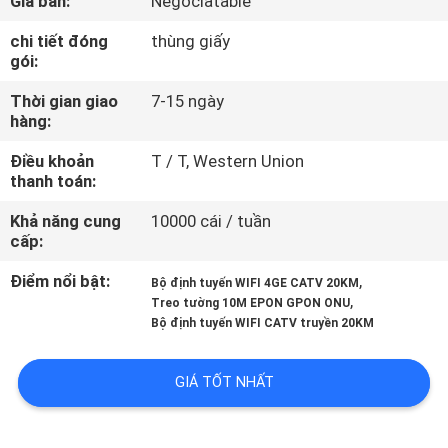
Giá bán:
Negociatable
THAM
chi tiết đóng
thùng giấy
QUAN
gói:
NHÀ
Thời gian giao
7-15 ngày
MÁY
hàng:
Điều khoản
T / T, Western Union
KIỂM
thanh toán:
SOÁT
Khả năng cung
10000 cái / tuần
cấp:
CHẤT
LƯỢNG
Điểm nổi bật:
,
Bộ định tuyến WIFI 4GE CATV 20KM
,
Treo tường 10M EPON GPON ONU
Bộ định tuyến WIFI CATV truyền 20KM
LIÊN
HỆ
GIÁ TỐT NHẤT
CHÚNG