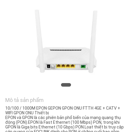
TÔI
YÊU
CẦU
BÁO
GIÁ
SƠ
ĐỒ
TRANG
WEB
Mô tả sản phẩm
10/100 / 1000M EPON GEPON GPON ONU FTTH 4GE + CATV +
WIFI GPON ONU Thiết bị
PRIVACY
EPON và GPON là các phiên bản phổ biến của mạng quang thụ
động (PON).EPON là Fast Ethernet (100 Mbps) PON, trong khi
POLICY
GPON là Giga bits Ethernet (10 Gbps) PON.Loạt thiết bị truy cập
cáp quang của FOCLINK dành cho PON ở chặng cuối bao gồm