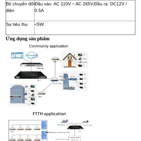
Bộ chuyển đổi
Đầu vào: AC 110V ~ AC 265V;Đầu ra: DC12V /
điện
0.5A
Sự tiêu thụ
<5W
Ứng dụng sản phẩm