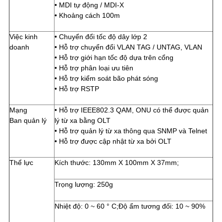
• MDI tự động / MDI-X
• Khoảng cách 100m
Việc kinh
• Chuyển đổi tốc độ dây lớp 2
doanh
• Hỗ trợ chuyển đổi VLAN TAG / UNTAG, VLAN
• Hỗ trợ giới hạn tốc độ dựa trên cổng
• Hỗ trợ phân loại ưu tiên
• Hỗ trợ kiểm soát bão phát sóng
• Hỗ trợ RSTP
Mạng
• Hỗ trợ IEEE802.3 QAM, ONU có thể được quản
Ban quản lý
lý từ xa bằng OLT
• Hỗ trợ quản lý từ xa thông qua SNMP và Telnet
• Hỗ trợ được cập nhật từ xa bởi OLT
Thể lực
Kích thước: 130mm X 100mm X 37mm;
Trọng lượng: 250g
Nhiệt độ: 0 ~ 60 ° C;Độ ẩm tương đối: 10 ~ 90%