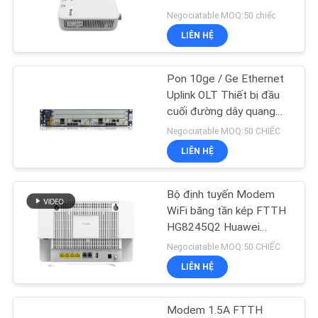
TÔI
WLAN GPON
Negociatable MOQ:50 chiếc
LIÊN HỆ
YÊU
11
CẦU
Pon 10ge / Ge Ethernet
XPON ONT
BÁO
Uplink OLT Thiết bị đầu
cuối đường dây quang
GIÁ
HUTQ Zte Zxd10 C300
Negociatable MOQ:50 CHIẾC
Bo mạch HUVQ
LIÊN HỆ
SƠ
ĐỒ
Bộ định tuyến Modem
78
TRANG
WiFi băng tần kép FTTH
HG8245Q2 Huawei
WEB
ZTE GPON ONU
GPON ONU ONT
Negociatable MOQ:50 CHIẾC
LIÊN HỆ
PRIVACY
POLICY
Modem 1.5A FTTH