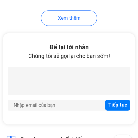
20
Xem thêm
Bộ chia sợi quang
Để lại lời nhắn
Chúng tôi sẽ gọi lại cho bạn sớm!
21
Kết nối nhanh sợi
quang