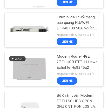
LIÊN HỆ
THAM
QUAN
Thiết bị đầu cuối mạng
NHÀ
14
cáp quang HUAWEI
MÁY
ETP48100 50A Nguồn
WiFi GPON ONU
điện 100A
Negociatable MOQ:50 CHIẾC
LIÊN HỆ
KIỂM
SOÁT
Modem Router 4GE
CHẤT
2TEL USB FTTH Huawei
Echolife Hg8245q2
LƯỢNG
32
Negociatable MOQ:50 CHIẾC
LIÊN HỆ
LIÊN
Wifi epon onu
HỆ
Bộ định tuyến Modem
CHÚNG
FTTH SC UPC GPON
ONU ONT PON LOS LAN