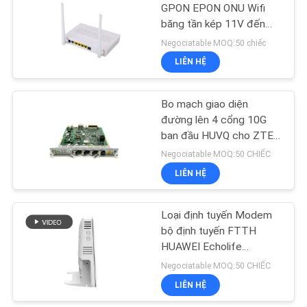
GPON EPON ONU Wifi
băng tần kép 11V đến
35
14VDC GPON ONT
Negociatable MOQ:50 chiếc
LIÊN HỆ
NOKIA GPON ONU
Bo mạch giao diện
đường lên 4 cổng 10G
ban đầu HUVQ cho ZTE
C300 C320 OLT
Negociatable MOQ:50 CHIẾC
LIÊN HỆ
29
hộp đầu cuối sợi
Loại định tuyến Modem
bộ định tuyến FTTH
quang
HUAWEI Echolife
HG8245Q2 gốc
Negociatable MOQ:50 CHIẾC
LIÊN HỆ