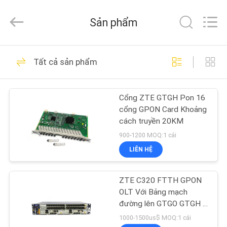
2026
HONGKING
INDUSTRIAL
Sản phẩm
CO.,
LIMITED.
All
Rights
Reserved.
TRANG
419
Tất cả sản phẩm
CHỦ
GPON ONU ONT
Cổng ZTE GTGH Pon 16
CÁC
cổng GPON Card Khoảng
SẢN
cách truyền 20KM
PHẨM
900-1200 MOQ:1 cái
LIÊN HỆ
143
VỀ
ZTE C320 FTTH GPON
CHÚNG
Huawei GPON ONU
OLT Với Bảng mạch
TÔI
đường lên GTGO GTGH 8
16 cổng OLT
1000-1500us$ MOQ:1 cái