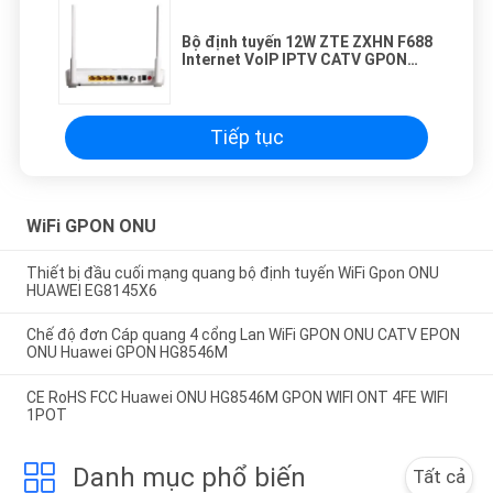
Bộ định tuyến 12W ZTE ZXHN F688
Internet VoIP IPTV CATV GPON
ONT ONU 4GE 2POST
Tiếp tục
WiFi GPON ONU
Thiết bị đầu cuối mạng quang bộ định tuyến WiFi Gpon ONU
HUAWEI EG8145X6
Chế độ đơn Cáp quang 4 cổng Lan WiFi GPON ONU CATV EPON
ONU Huawei GPON HG8546M
CE RoHS FCC Huawei ONU HG8546M GPON WIFI ONT 4FE WIFI
1POT
Danh mục phổ biến
Tất cả