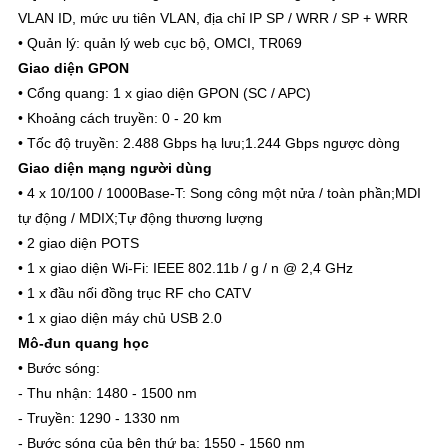
VLAN ID, mức ưu tiên VLAN, địa chỉ IP SP / WRR / SP + WRR
• Quản lý: quản lý web cục bộ, OMCI, TR069
Giao diện GPON
• Cổng quang: 1 x giao diện GPON (SC / APC)
• Khoảng cách truyền: 0 - 20 km
• Tốc độ truyền: 2.488 Gbps hạ lưu;1.244 Gbps ngược dòng
Giao diện mạng người dùng
• 4 x 10/100 / 1000Base-T: Song công một nửa / toàn phần;MDI
tự động / MDIX;Tự động thương lượng
• 2 giao diện POTS
• 1 x giao diện Wi-Fi: IEEE 802.11b / g / n @ 2,4 GHz
• 1 x đầu nối đồng trục RF cho CATV
• 1 x giao diện máy chủ USB 2.0
Mô-đun quang học
• Bước sóng:
- Thu nhận: 1480 - 1500 nm
- Truyền: 1290 - 1330 nm
- Bước sóng của bên thứ ba: 1550 - 1560 nm