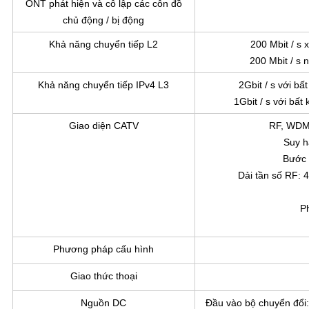
ONT phát hiện và cô lập các côn đồ
chủ động / bị động
Khả năng chuyển tiếp L2
200 Mbit / s 
200 Mbit / s 
Khả năng chuyển tiếp IPv4 L3
2Gbit / s với b
1Gbit / s với bấ
Giao diện CATV
RF, WDM,
Suy h
Bước 
Dải tần số RF: 
P
Phương pháp cấu hình
Giao thức thoại
Nguồn DC
Đầu vào bộ chuyển đổi: