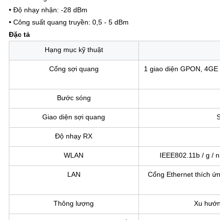
• Độ nhạy nhận: -28 dBm
• Công suất quang truyền: 0,5 - 5 dBm
Đặc tả
Hạng mục kỹ thuật
Cổng sợi quang
1 giao diện GPON, 4GE
Bước sóng
Giao diện sợi quang
Độ nhạy RX
WLAN
IEEE802.11b / g / 
LAN
Cổng Ethernet thích ứng
Thông lượng
Xu hướ