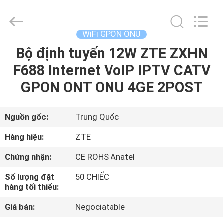
2026
HONGKING
INDUSTRIAL
CO.,
LIMITED.
WiFi GPON ONU
All
Rights
Reserved.
Bộ định tuyến 12W ZTE ZXHN
TRANG
F688 Internet VoIP IPTV CATV
CHỦ
GPON ONT ONU 4GE 2POST
CÁC
SẢN
Nguồn gốc:
Trung Quốc
PHẨM
Hàng hiệu:
ZTE
Chứng nhận:
CE ROHS Anatel
VỀ
Số lượng đặt
50 CHIẾC
CHÚNG
hàng tối thiểu:
TÔI
Giá bán:
Negociatable