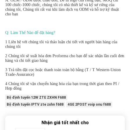
A: OEM / ODM được chào đón, Để in logo của riêng bạn, MOQ chỉ 
100 chiếc-1000 chiếc, chúng tôi có nhà thiết kế và kỹ sư riêng của 
chúng tôi, Chúng tôi rất vui khi làm dịch vụ ODM và hỗ trợ kỹ thuật 
cho bạn
Q: Làm Thế Nào để đặt hàng? 
1 Liên hệ với chúng tôi và thảo luận chi tiết với người bán hàng của 
chúng tôi
2 Chúng tôi sẽ xuất hóa đơn Proforma cho bạn để xác nhận lần cuối đơn 
hàng và chi tiết giao hàng
3 Trả tiền đặt cọc hoặc thanh toán toàn bộ bằng (T / T Western-Union 
Trade-Assurance)
4 Chúng tôi sẽ vận chuyển hàng hóa của bạn trong thời gian theo PI / 
Hợp đồng
Bộ định tuyến 12W ZTE ZXHN F688
Bộ định tuyến IPTV zte zxhn f688
4GE 2POST voip onu f688
Nhận giá tốt nhất cho