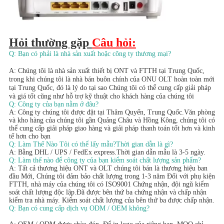
Hỏi thường gặp 
Câu hỏi:
Q: Bạn có phải là nhà sản xuất hoặc công ty thương mại?
A: Chúng tôi là nhà sản xuất thiết bị ONT và FTTH tại Trung Quốc, 
trong khi chúng tôi là nhà bán buôn chính của ONU OLT hoàn toàn mới 
tại Trung Quốc, đó là lý do tại sao Chúng tôi có thể cung cấp giải pháp 
và giá tốt cũng như hỗ trợ kỹ thuật cho khách hàng của chúng tôi 
Q: Công ty của bạn nằm ở đâu?
A: Công ty chúng tôi được đặt tại Thâm Quyến, Trung Quốc.Văn phòng 
và kho hàng của chúng tôi gần Quảng Châu và Hồng Kông, chúng tôi có 
thể cung cấp giải pháp giao hàng và giải pháp thanh toán tốt hơn và kinh 
tế hơn cho bạn
Q: Làm Thế Nào Tôi có thể lấy mẫu?Thời gian dẫn là gì?
A: Bằng DHL / UPS / FedEx express.Thời gian dẫn mẫu là 3-5 ngày.
Q: Làm thế nào để công ty của bạn kiểm soát chất lượng sản phẩm? 
A: Tất cả thương hiệu ONT và OLT chúng tôi bán là thương hiệu ban 
đầu Mới, Chúng tôi đảm bảo chất lượng trong 1-3 năm Đối với phụ kiện 
FTTH, nhà máy của chúng tôi có ISO9001 Chứng nhận, đội ngũ kiểm 
soát chất lượng độc lập.Đã được bên thứ ba chứng nhận và chấp nhận 
kiểm tra nhà máy. Kiểm soát chất lượng của bên thứ ba được chấp nhận.
Q: Bạn có cung cấp dịch vụ ODM / OEM không? 