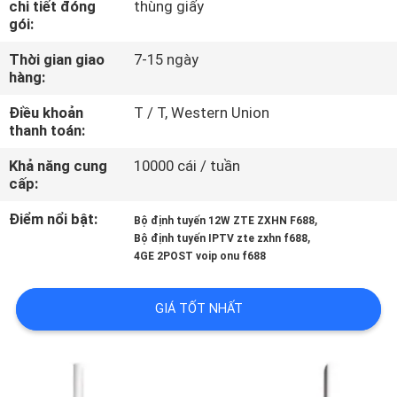
chi tiết đóng
thùng giấy
THAM
gói:
QUAN
Thời gian giao
7-15 ngày
NHÀ
hàng:
MÁY
Điều khoản
T / T, Western Union
thanh toán:
KIỂM
Khả năng cung
10000 cái / tuần
cấp:
SOÁT
CHẤT
Điểm nổi bật:
,
Bộ định tuyến 12W ZTE ZXHN F688
,
Bộ định tuyến IPTV zte zxhn f688
LƯỢNG
4GE 2POST voip onu f688
LIÊN
GIÁ TỐT NHẤT
HỆ
CHÚNG