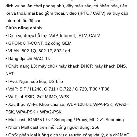
dịch vụ ba lần chơi phong phú, đầy màu sắc, cá nhân hóa, tiện
lợi và thoải mái bao gồm thoại, video (IPTC / CATV) và truy cập
internet tốc độ cao.
Chức năng chính
• Dịch vụ được hỗ trợ: VoIP, Internet, IPTV, CATV
• GPON: 8 T-CONT, 32 cổng GEM
• VLAN: 802.1Q, 802.1P, 802.1ad
• Bảng địa chỉ MAC: 1k
• Chức năng L3: máy chủ / máy khách DHCP, máy khách DNS,
NAT
• IPv6: Ngăn xếp kép, DS-Lite
• VoIP: SIP / H.248, G.711 / G.722 / G.729, T.30 / T.38
• Wi-Fi: 4 SSID, 2x2 MIMO, WPS
• Xác thực Wi-Fi: Khóa chia sẻ, WEP 128-bit, WPA-PSK, WPA2-
PSK, WPA-PSK + WPA2-PSK
• Multicast: IGMP v1 / v2 Snooping / Proxy, MLD v1 Snooping
• Nhóm Multicast trên mỗi cổng người dùng: 256
• QoS: phân loại luồng dịch vụ dựa trên cổng vật lý, địa chỉ MAC,