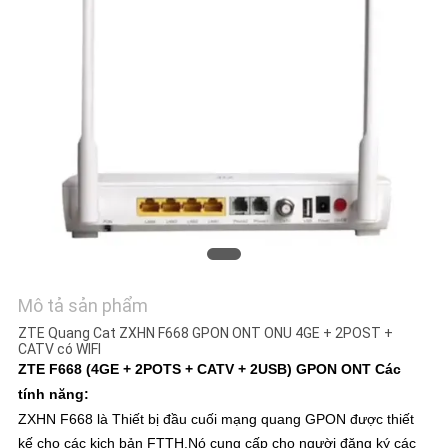
TÔI
YÊU
CẦU
BÁO
GIÁ
SƠ
ĐỒ
TRANG
Mô tả sản phẩm
WEB
ZTE Quang Cat ZXHN F668 GPON ONT ONU 4GE + 2POST +
CATV có WIFI
ZTE F668 (4GE + 2POTS + CATV + 2USB) GPON ONT Các
PRIVACY
tính năng:
ZXHN F668 là Thiết bị đầu cuối mạng quang GPON được thiết
POLICY
kế cho các kịch bản FTTH.Nó cung cấp cho người đăng ký các