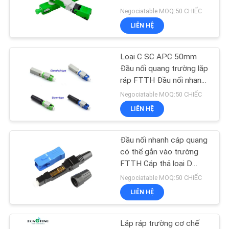
TÔI
APC
Negociatable MOQ:50 CHIẾC
LIÊN HỆ
YÊU
11
CẦU
Loại C SC APC 50mm
XPON ONT
BÁO
Đầu nối quang trường lắp
ráp FTTH Đầu nối nhanh
GIÁ
cáp quang FTTH
Negociatable MOQ:50 CHIẾC
LIÊN HỆ
SƠ
ĐỒ
Đầu nối nhanh cáp quang
78
TRANG
có thể gắn vào trường
FTTH Cáp thả loại D
WEB
ZTE GPON ONU
3.0X2.0mm
Negociatable MOQ:50 CHIẾC
LIÊN HỆ
PRIVACY
POLICY
Lắp ráp trường cơ chế