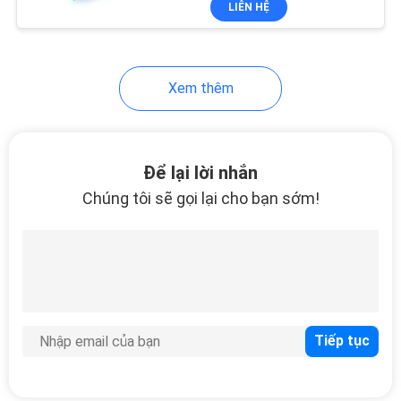
LIÊN HỆ
146
Đầu cuối đường dây
quang OLT
Xem thêm
Để lại lời nhắn
Chúng tôi sẽ gọi lại cho bạn sớm!
159
Modem Bộ định
tuyến FTTH