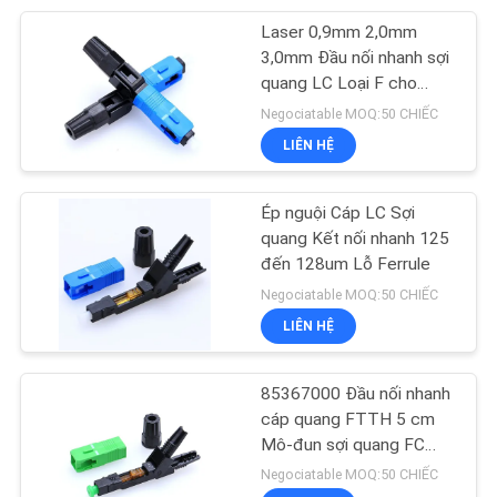
Laser 0,9mm 2,0mm
20
3,0mm Đầu nối nhanh sợi
quang LC Loại F cho
Bộ chia sợi quang
thiết bị mạng
Negociatable MOQ:50 CHIẾC
LIÊN HỆ
Ép nguội Cáp LC Sợi
quang Kết nối nhanh 125
đến 128um Lỗ Ferrule
21
Negociatable MOQ:50 CHIẾC
Kết nối nhanh sợi
LIÊN HỆ
quang
85367000 Đầu nối nhanh
cáp quang FTTH 5 cm
Mô-đun sợi quang FC
Kết nối nhanh
Negociatable MOQ:50 CHIẾC