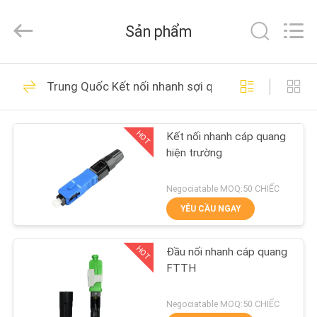
2026
HONGKING
INDUSTRIAL
Sản phẩm
CO.,
LIMITED.
All
Rights
Reserved.
TRANG
419
Trung Quốc Kết nối nhanh sợi quang
CHỦ
GPON ONU ONT
HOT
Kết nối nhanh cáp quang
CÁC
hiện trường
SẢN
PHẨM
Negociatable MOQ:50 CHIẾC
YÊU CẦU NGAY
143
VỀ
HOT
Đầu nối nhanh cáp quang
CHÚNG
Huawei GPON ONU
FTTH
TÔI
Negociatable MOQ:50 CHIẾC