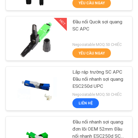
YÊU CẦU NGAY
THAM
QUAN
HOT
Đầu nối Qucik sợi quang
NHÀ
14
SC APC
MÁY
WiFi GPON ONU
Negociatable MOQ:50 CHIẾC
YÊU CẦU NGAY
KIỂM
SOÁT
Lắp ráp trường SC APC
CHẤT
Đầu nối nhanh sợi quang
ESC250d UPC
LƯỢNG
32
Negociatable MOQ:50 CHIẾC
LIÊN HỆ
LIÊN
Wifi epon onu
HỆ
Đầu nối nhanh sợi quang
CHÚNG
đơn lõi OEM 52mm Đầu
nối nhanh ESC250d SC