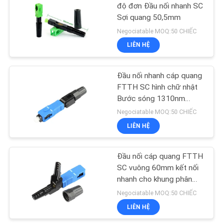
độ đơn Đầu nối nhanh SC
Sợi quang 50,5mm
35
Negociatable MOQ:50 CHIẾC
LIÊN HỆ
NOKIA GPON ONU
Đầu nối nhanh cáp quang
FTTH SC hình chữ nhật
Bước sóng 1310nm
1550nm
Negociatable MOQ:50 CHIẾC
LIÊN HỆ
29
hộp đầu cuối sợi
Đầu nối cáp quang FTTH
SC vuông 60mm kết nối
quang
nhanh cho khung phân
phối sợi quang
Negociatable MOQ:50 CHIẾC
LIÊN HỆ