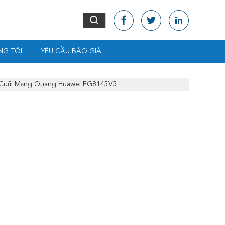
NG TÔI
YÊU CẦU BÁO GIÁ
 Cuối Mạng Quang Huawei EG8145V5