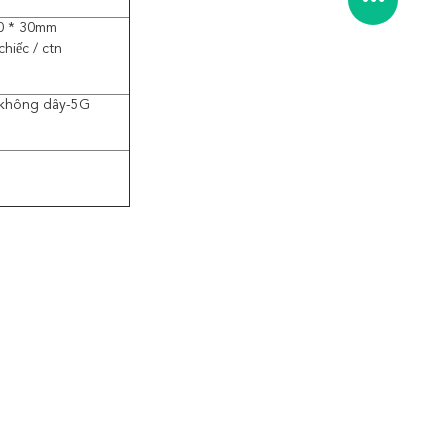
0 * 30mm
hiếc / ctn
g không dây-5G