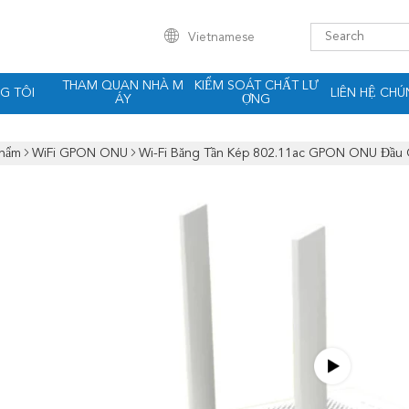
Vietnamese
THAM QUAN NHÀ M
KIỂM SOÁT CHẤT LƯ
G TÔI
LIÊN HỆ CHÚ
ÁY
ỢNG
Phẩm
WiFi GPON ONU
Wi-Fi Băng Tần Kép 802.11ac GPON ONU Đầu