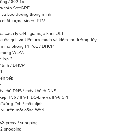
cổng / 802.1x
ựa trên SoftGRE
h và bảo dưỡng thông minh
 chất lượng video IPTV
 và cách ly ONT giả mạo khỏi OLT
cuộc gọi, và kiểm tra mạch và kiểm tra đường dây
ệm mô phỏng PPPoE / DHCP
g mạng WLAN
g lớp 3
P tĩnh / DHCP
PT
ển tiếp
P
áy chủ DNS / máy khách DNS
kép IPv6 / IPv4, DS-Lite và IPv6 SPI
 đường tĩnh / mặc định
h vụ trên một cổng WAN
 v3 proxy / snooping
v2 snooping