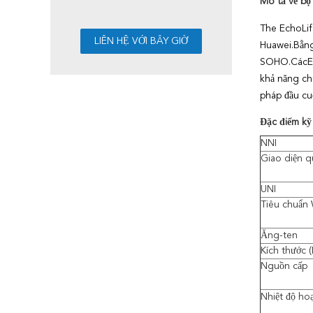
Mô tả về bộ
The EchoLi
Huawei.Bằng
SOHO.Các
khả năng chu
pháp đầu cuố
Đặc điểm kỹ
NNI
Giao diện 
UNI
Tiêu chuẩn 
Ăng-ten
Kích thước 
Nguồn cấp
Nhiệt độ ho