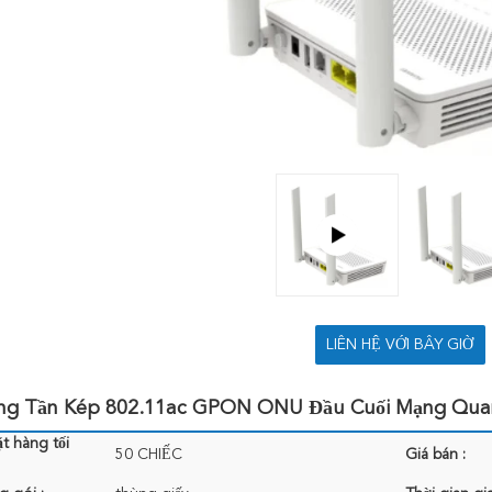
LIÊN HỆ VỚI BÂY GIỜ
ăng Tần Kép 802.11ac GPON ONU Đầu Cuối Mạng Qu
t hàng tối
50 CHIẾC
Giá bán :