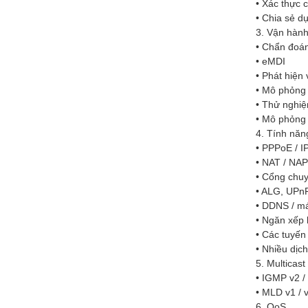
• Xác thực 
• Chia sẻ d
3. Vận hàn
• Chẩn đoán
• eMDI
• Phát hiện
• Mô phỏng 
• Thử nghi
• Mô phỏn
4. Tính năn
• PPPoE / I
• NAT / NA
• Cổng chuy
• ALG, UPn
• DDNS / m
• Ngăn xếp 
• Các tuyến
• Nhiều dịc
5. Multicast
• IGMP v2 /
• MLD v1 / 
6. QoS