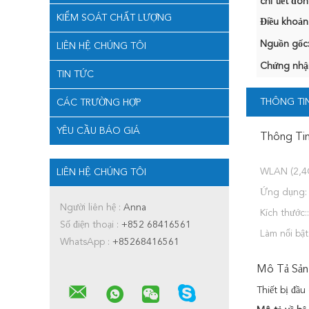
chi tiết đón
KIỂM SOÁT CHẤT LƯỢNG
Điều khoản
Nguồn gốc
LIÊN HỆ CHÚNG TÔI
Chứng nhậ
TIN TỨC
THÔNG TIN
CÁC TRƯỜNG HỢP
YÊU CẦU BÁO GIÁ
Thông Tin
WLAN (2,4
LIÊN HỆ CHÚNG TÔI
Ứng dụng:
Người liên hệ :
Anna
Kích thước::
Số điện thoại :
+852 68416561
Làm nổi bật
WhatsApp :
+85268416561
Mô Tả Sản
Thiết bị đầ