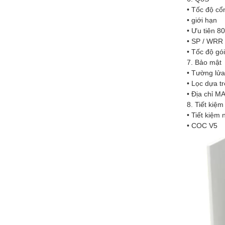
• Tốc độ cổ
• giới hạn
• Ưu tiên 8
• SP / WRR
• Tốc độ gói
7. Bảo mật
• Tường lửa
• Lọc dựa t
• Địa chỉ MA
8. Tiết kiệ
• Tiết kiệm
• COC V5