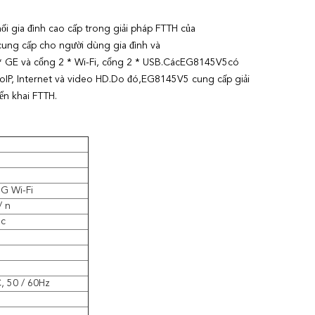
nối gia đình cao cấp trong giải pháp FTTH của
ung cấp cho người dùng gia đình và
 GE và cổng 2 * Wi-Fi, cổng 2 * USB.Các
EG8145V5
có
VoIP, Internet và video HD.Do đó,
EG8145V5
cung cấp giải
ển khai FTTH.
G Wi-Fi
/ n
ac
, 50 / 60Hz