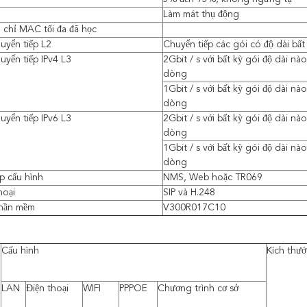
Làm mát thụ động
a chỉ MAC tối đa đã học
uyển tiếp L2
Chuyển tiếp các gói có độ dài bất
uyển tiếp IPv4 L3
2Gbit / s với bất kỳ gói độ dài n
dòng
1Gbit / s với bất kỳ gói độ dài 
dòng
uyển tiếp IPv6 L3
2Gbit / s với bất kỳ gói độ dài n
dòng
1Gbit / s với bất kỳ gói độ dài 
dòng
p cấu hình
NMS, Web hoặc TR069
hoại
SIP và H.248
phần mềm
V300R017C10
Cấu hình
Kích thư
LAN
Điện thoại
WIFI
PPPOE
Chương trình cơ sở