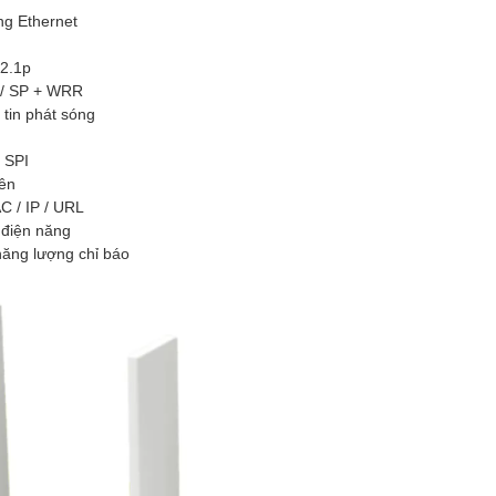
ng Ethernet
02.1p
 / SP + WRR
 tin phát sóng
 SPI
rên
C / IP / URL
m điện năng
 năng lượng chỉ báo