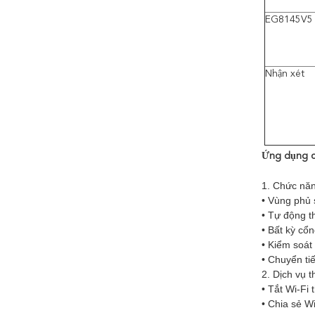
EG8145V5
Nhận xét
Ứng dụng củ
1. Chức nă
• Vùng phủ 
• Tự động t
• Bất kỳ cổn
• Kiểm soát
• Chuyển ti
2. Dịch vụ 
• Tắt Wi-Fi t
• Chia sẻ W