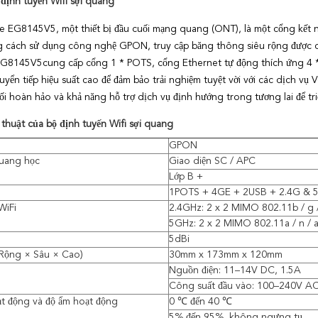
 định tuyến Wifi sợi quang
fe
EG8145V5
, một thiết bị đầu cuối mạng quang (ONT), là một cổng kết 
 cách sử dụng công nghệ GPON, truy cập băng thông siêu rộng được c
EG8145V5
cung cấp cổng 1 * POTS, cổng Ethernet tự động thích ứng 4 *
yển tiếp hiệu suất cao để đảm bảo trải nghiệm tuyệt vời với các dịch vụ 
i hoàn hảo và khả năng hỗ trợ dịch vụ định hướng trong tương lai để tri
 thuật của bộ định tuyến Wifi sợi quang
GPON
quang học
Giao diện SC / APC
Lớp B +
1POTS + 4GE + 2USB + 2.4G & 5
WiFi
2.4GHz: 2 x 2 MIMO 802.11b / g 
5GHz: 2 x 2 MIMO 802.11a / n / 
5dBi
(Rộng × Sâu × Cao)
30mm x 173mm x 120mm
Nguồn điện: 11–14V DC, 1.5A
Công suất đầu vào: 100–240V AC
ạt động và độ ẩm hoạt động
0 ℃ đến 40 ℃
5% đến 95%, không ngưng tụ