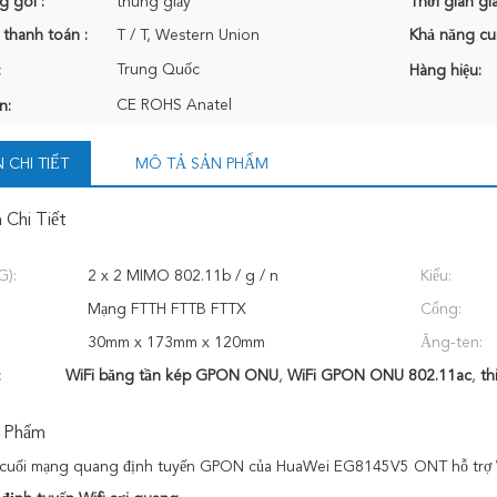
g gói :
thùng giấy
Thời gian gi
 thanh toán :
T / T, Western Union
Khả năng cu
Trung Quốc
:
Hàng hiệu:
CE ROHS Anatel
n:
 CHI TIẾT
MÔ TẢ SẢN PHẨM
 Chi Tiết
G):
2 x 2 MIMO 802.11b / g / n
Kiểu:
Mạng FTTH FTTB FTTX
Cổng:
30mm x 173mm x 120mm
Ăng-ten:
:
WiFi băng tần kép GPON ONU
,
WiFi GPON ONU 802.11ac
,
th
 Phẩm
u cuối mạng quang định tuyến GPON của HuaWei EG8145V5 ONT hỗ trợ 