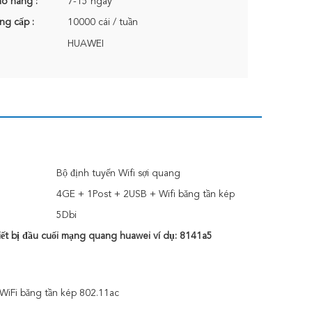
ao hàng :
7-15 ngày
ng cấp :
10000 cái / tuần
HUAWEI
Bộ định tuyến Wifi sợi quang
4GE + 1Post + 2USB + Wifi băng tần kép
5Dbi
iết bị đầu cuối mạng quang huawei ví dụ: 8141a5
WiFi băng tần kép 802.11ac