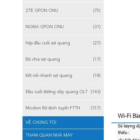
ZTE GPON ONU
(75)
NOKIA GPON ONU
(31)
hộp đầu cuối sợi quang
(27)
Bộ chia sợi quang
(17)
Kết nối nhanh sợi quang
(18)
Đầu cuối đường dây quang OLT
(143)
Modem Bộ định tuyến FTTH
(157)
Wi-Fi B
VỀ CHÚNG TÔI
Số lượng đặ
thiểu :
THAM QUAN NHÀ MÁY