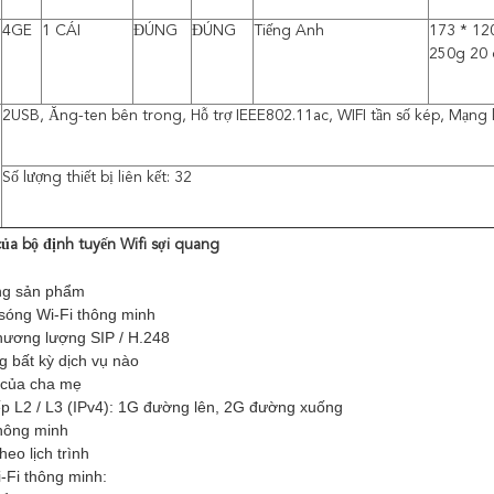
4GE
1 CÁI
ĐÚNG
ĐÚNG
Tiếng Anh
173 * 12
250g 20 c
2USB, Ăng-ten bên trong, Hỗ trợ IEEE802.11ac, WIFI tần số kép, Mạn
Số lượng thiết bị liên kết: 32
a bộ định tuyến Wifi sợi quang
ng sản phẩm
sóng Wi-Fi thông minh
hương lượng SIP / H.248
g bất kỳ dịch vụ nào
 của cha mẹ
ếp L2 / L3 (IPv4): 1G đường lên, 2G đường xuống
thông minh
heo lịch trình
i-Fi thông minh: