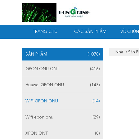
TRANG CHỦ
CÁC SẢN PHẨM
VỀ CHÚN
Nhà
Sản 
SẢN PHẨM
(1078)
GPON ONU ONT
(416)
Huawei GPON ONU
(143)
WiFi GPON ONU
(14)
Wifi epon onu
(29)
XPON ONT
(8)