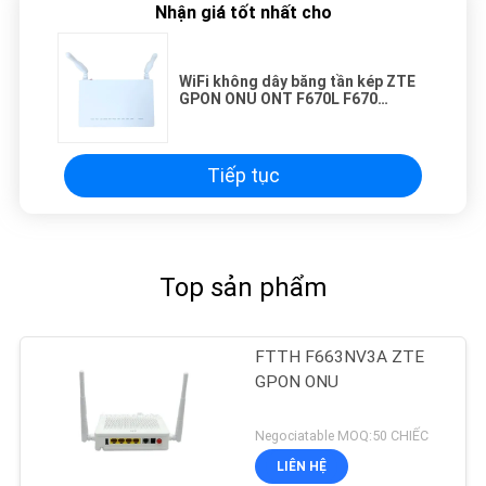
Nhận giá tốt nhất cho
WiFi không dây băng tần kép ZTE
GPON ONU ONT F670L F670
Tương thích cho OLT
Tiếp tục
Top sản phẩm
FTTH F663NV3A ZTE
GPON ONU
Negociatable MOQ:50 CHIẾC
LIÊN HỆ