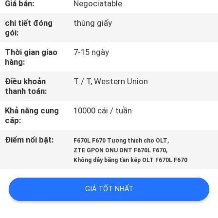
Giá bán:
Negociatable
THAM
QUAN
chi tiết đóng
thùng giấy
gói:
NHÀ
Thời gian giao
7-15 ngày
MÁY
hàng:
Điều khoản
T / T, Western Union
KIỂM
thanh toán:
SOÁT
Khả năng cung
10000 cái / tuần
CHẤT
cấp:
LƯỢNG
Điểm nổi bật:
,
F670L F670 Tương thích cho OLT
,
ZTE GPON ONU ONT F670L F670
Không dây băng tần kép OLT F670L F670
LIÊN
HỆ
GIÁ TỐT NHẤT
CHÚNG