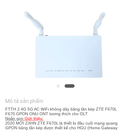
TÔI
YÊU
CẦU
BÁO
GIÁ
SƠ
ĐỒ
TRANG
WEB
Mô tả sản phẩm
FTTH 2.4G 5G AC WiFi không dây băng tần kép ZTE F670L
F670 GPON ONU ONT tương thích cho OLT
PRIVACY
Ngắn gọn
Giới thiệu:
2020 MỚI
ZXHN
ZTE
F670L
là thiết bị đầu cuối mạng quang
POLICY
GPON băng tần kép được thiết kế cho HGU (Home Gateway