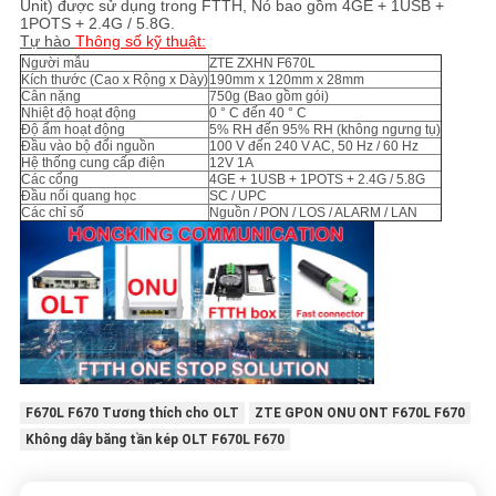
Unit) được sử dụng trong FTTH, Nó bao gồm
4GE + 1USB +
1POTS + 2.4G / 5.8G
.
Tự hào
Thông số kỹ thuật:
Người mẫu
ZTE ZXHN F670L
Kích thước (Cao x Rộng x Dày)
190mm x 120mm x 28mm
Cân nặng
750g (Bao gồm gói)
Nhiệt độ hoạt động
0 ° C đến 40 ° C
Độ ẩm hoạt động
5% RH đến 95% RH (không ngưng tụ)
Đầu vào bộ đổi nguồn
100 V đến 240 V AC, 50 Hz / 60 Hz
Hệ thống cung cấp điện
12V 1A
Các cổng
4GE + 1USB + 1POTS + 2.4G / 5.8G
Đầu nối quang học
SC / UPC
Các chỉ số
Nguồn / PON / LOS / ALARM / LAN
F670L F670 Tương thích cho OLT
ZTE GPON ONU ONT F670L F670
Không dây băng tần kép OLT F670L F670