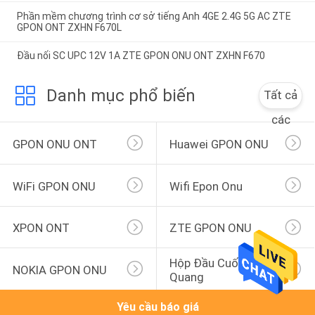
Phần mềm chương trình cơ sở tiếng Anh 4GE 2.4G 5G AC ZTE
GPON ONT ZXHN F670L
Đầu nối SC UPC 12V 1A ZTE GPON ONU ONT ZXHN F670
Danh mục phổ biến
Tất cả
các
GPON ONU ONT
Huawei GPON ONU
WiFi GPON ONU
Wifi Epon Onu
XPON ONT
ZTE GPON ONU
Hộp Đầu Cuối Sợi 
NOKIA GPON ONU
Quang
Yêu cầu báo giá