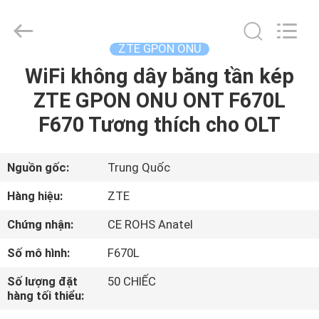
2026
HONGKING
INDUSTRIAL
CO.,
LIMITED.
ZTE GPON ONU
All
Rights
Reserved.
WiFi không dây băng tần kép
TRANG
ZTE GPON ONU ONT F670L
CHỦ
F670 Tương thích cho OLT
CÁC
SẢN
Nguồn gốc:
Trung Quốc
PHẨM
Hàng hiệu:
ZTE
Chứng nhận:
CE ROHS Anatel
VỀ
Số mô hình:
F670L
CHÚNG
Số lượng đặt
50 CHIẾC
TÔI
hàng tối thiểu: