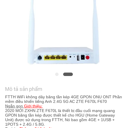
TÔI
YÊU
CẦU
BÁO
GIÁ
SƠ
ĐỒ
TRANG
Mô tả sản phẩm
WEB
FTTH WiFi không dây băng tần kép 4GE GPON ONU ONT Phần
mềm điều khiển tiếng Anh 2.4G 5G AC ZTE F670L F670
Ngắn gọn
Giới thiệu:
2020 MỚI
ZXHN
ZTE
F670L
là thiết bị đầu cuối mạng quang
PRIVACY
GPON băng tần kép được thiết kế cho HGU (Home Gateway
Unit) được sử dụng trong FTTH, Nó bao gồm
4GE + 1USB +
POLICY
1POTS + 2.4G / 5.8G
.