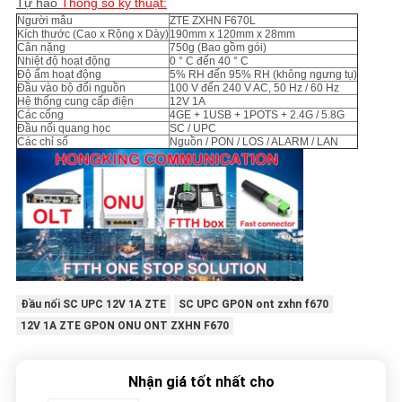
Tự hào
Thông số kỹ thuật:
Người mẫu
ZTE ZXHN F670L
Kích thước (Cao x Rộng x Dày)
190mm x 120mm x 28mm
Cân nặng
750g (Bao gồm gói)
Nhiệt độ hoạt động
0 ° C đến 40 ° C
Độ ẩm hoạt động
5% RH đến 95% RH (không ngưng tụ)
Đầu vào bộ đổi nguồn
100 V đến 240 V AC, 50 Hz / 60 Hz
Hệ thống cung cấp điện
12V 1A
Các cổng
4GE + 1USB + 1POTS + 2.4G / 5.8G
Đầu nối quang học
SC / UPC
Các chỉ số
Nguồn / PON / LOS / ALARM / LAN
Đầu nối SC UPC 12V 1A ZTE
SC UPC GPON ont zxhn f670
12V 1A ZTE GPON ONU ONT ZXHN F670
Nhận giá tốt nhất cho