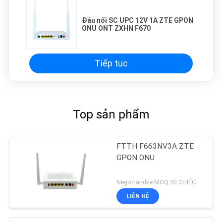
Đầu nối SC UPC 12V 1A ZTE GPON
ONU ONT ZXHN F670
Tiếp tục
Top sản phẩm
FTTH F663NV3A ZTE
GPON ONU
Negociatable MOQ:50 CHIẾC
LIÊN HỆ