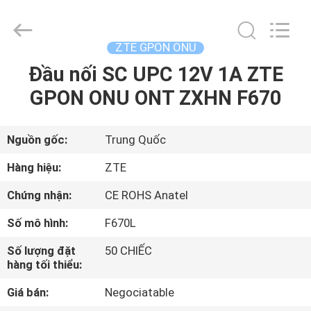
2026
HONGKING
INDUSTRIAL
CO.,
LIMITED.
ZTE GPON ONU
All
Rights
Reserved.
Đầu nối SC UPC 12V 1A ZTE
TRANG
GPON ONU ONT ZXHN F670
CHỦ
CÁC
Nguồn gốc:
Trung Quốc
SẢN
Hàng hiệu:
ZTE
PHẨM
Chứng nhận:
CE ROHS Anatel
Số mô hình:
F670L
VỀ
Số lượng đặt
50 CHIẾC
CHÚNG
hàng tối thiểu:
TÔI
Giá bán:
Negociatable