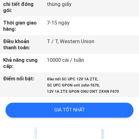
THAM
chi tiết đóng
thùng giấy
gói:
QUAN
Thời gian giao
7-15 ngày
NHÀ
hàng:
MÁY
Điều khoản
T / T, Western Union
thanh toán:
KIỂM
Khả năng cung
10000 cái / tuần
SOÁT
cấp:
CHẤT
Điểm nổi bật:
,
Đầu nối SC UPC 12V 1A ZTE
,
SC UPC GPON ont zxhn f670
LƯỢNG
12V 1A ZTE GPON ONU ONT ZXHN F670
LIÊN
GIÁ TỐT NHẤT
HỆ
CHÚNG