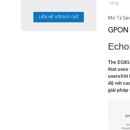
cổng:
Mô Tả Sản
GPON 
Echo
The EG814
that uses
usersVới 
độ nét ca
giải pháp