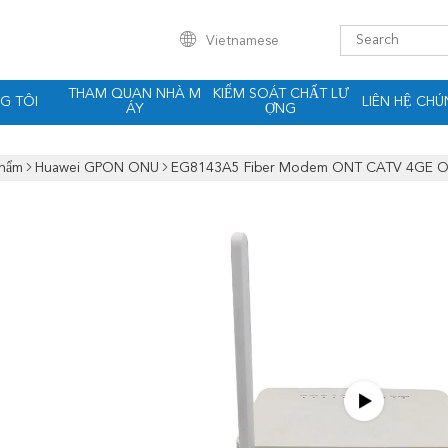
Vietnamese
THAM QUAN NHÀ M
KIỂM SOÁT CHẤT LƯ
G TÔI
LIÊN HỆ CHÚ
ÁY
ỢNG
Phẩm
Huawei GPON ONU
EG8143A5 Fiber Modem ONT CATV 4GE ON