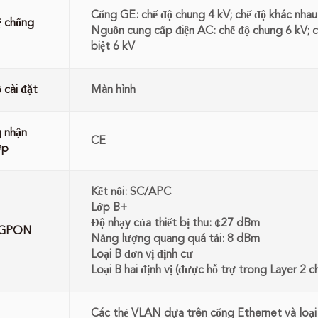
Cổng GE: chế độ chung 4 kV; chế độ khác nhau
ệ chống
Nguồn cung cấp điện AC: chế độ chung 6 kV; c
biệt 6 kV
 cài đặt
Màn hình
 nhận
CE
ợp
Kết nối: SC/APC
Lớp B+
Độ nhạy của thiết bị thu: ¢27 dBm
 GPON
Năng lượng quang quá tải: 8 dBm
Loại B đơn vị định cư
Loại B hai định vị (được hỗ trợ trong Layer 2 c
Các thẻ VLAN dựa trên cổng Ethernet và loại