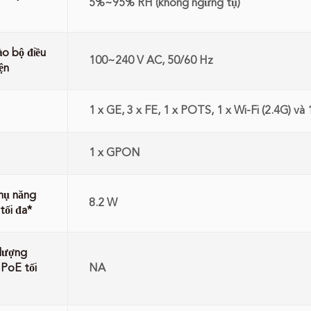
5%~95% RH (không ngưng tụ)
o bộ điều
100~240 V AC, 50/60 Hz
ện
1 x GE, 3 x FE, 1 x POTS, 1 x Wi-Fi (2.4G) và
1 x GPON
hụ năng
8.2 W
tối đa*
lượng
 PoE tối
NA