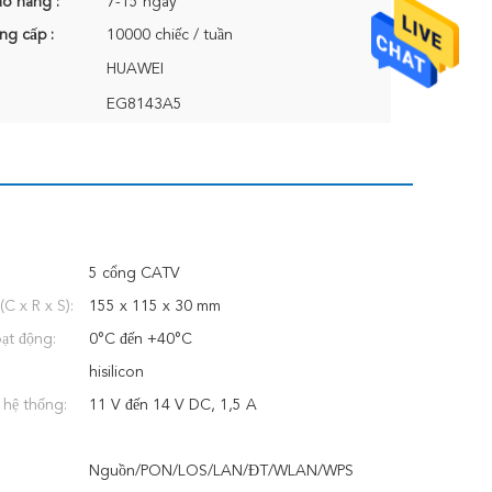
ao hàng :
7-15 ngày
ng cấp :
10000 chiếc / tuần
HUAWEI
EG8143A5
5 cổng CATV
(C x R x S):
155 x 115 x 30 mm
oạt động:
0°C đến +40°C
hisilicon
 hệ thống:
11 V đến 14 V DC, 1,5 A
Nguồn/PON/LOS/LAN/ĐT/WLAN/WPS