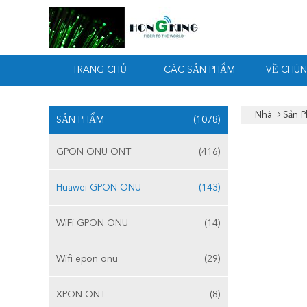
TRANG CHỦ
CÁC SẢN PHẨM
VỀ CHÚN
Nhà
Sản 
SẢN PHẨM
(1078)
GPON ONU ONT
(416)
Huawei GPON ONU
(143)
WiFi GPON ONU
(14)
Wifi epon onu
(29)
XPON ONT
(8)