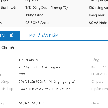
g gói :
Hộp hộp
Thời gian gi
 thanh toán :
T/T, Công Đoàn Phương Tây
Khả năng cu
Trung Quốc
:
Hàng hiệu:
CE ROHS Anatel
n:
Số mô hình:
 CHI TIẾT
MÔ TẢ SẢN PHẨM
 Chi Tiết
EPON XPON
Cảng:
chương trình cơ sở tiếng anh
Kích thước 
g:
200
Nhiệt độ h
 động:
5% RH đến 95% RH (không ngưng tụ)
Chipset:
 điều hợp
100 V đến 240 V AC, 50 Hz/60 Hz
nguồn điện
ang:
SC/APC SC/UPC
chỉ số: