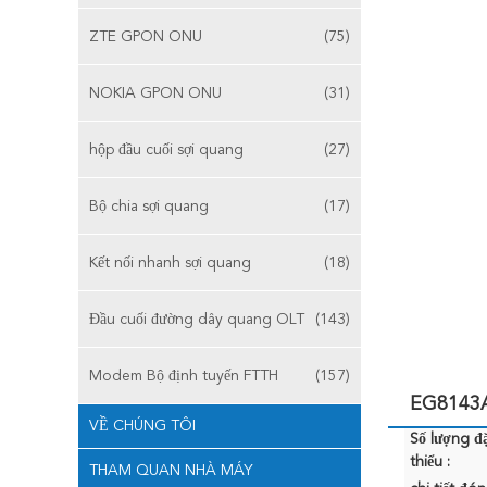
ZTE GPON ONU
(75)
NOKIA GPON ONU
(31)
hộp đầu cuối sợi quang
(27)
Bộ chia sợi quang
(17)
Kết nối nhanh sợi quang
(18)
Đầu cuối đường dây quang OLT
(143)
Modem Bộ định tuyến FTTH
(157)
EG8143A
VỀ CHÚNG TÔI
Số lượng đặ
thiểu :
THAM QUAN NHÀ MÁY