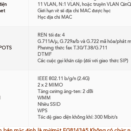
điện
11 VLAN, N:1 VLAN, hoặc truyền VLAN Qin
net
Giới hạn về số địa chỉ MAC được học
Học địa chỉ MAC
REN tối đa: 4
G.711A/μ, G.729a/b và G.722 mã hóa/phát m
 POTS
Phương thức fax T.30/T.38/G.711
DTMF
Các cuộc gọi khẩn cấp (đối với giao thức SIP)
IEEE 802.11 b/g/n (2.4G)
2 x 2 MIMO
Tăng cường ăng-ten: 2 dBi
N
WMM
Nhiều SSID
WPS
Tốc độ giao diện không khí: 300 Mbit/s
 bán mặc định là mới
một EG8143A5 Không có chức năn