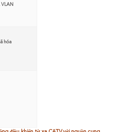
Q VLAN
ã hóa
g điều khiển từ xa CATV,
với nguồn cung