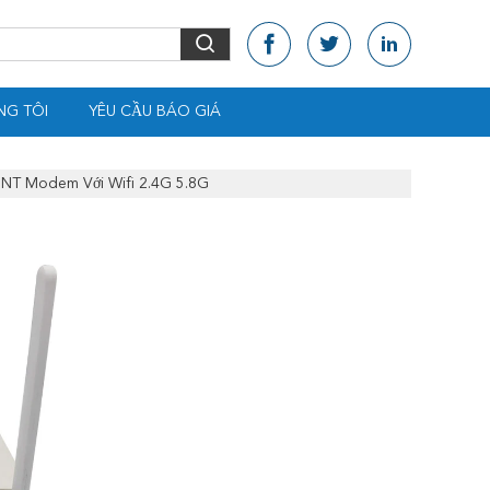
NG TÔI
YÊU CẦU BÁO GIÁ
T Modem Với Wifi 2.4G 5.8G