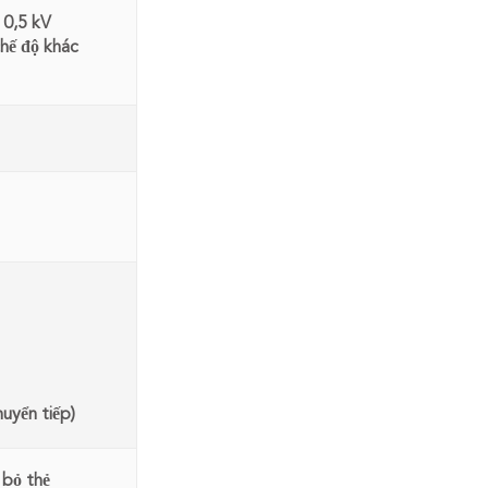
 0,5 kV
hế độ khác
huyển tiếp)
 bỏ thẻ