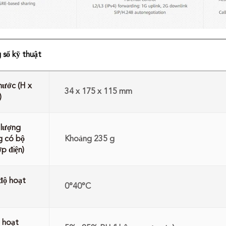
số kỹ thuật
hước (H x
34 x 175 x 115 mm
)
 lượng
g có bộ
Khoảng 235 g
ợp điện)
độ hoạt
0°40°C
 hoạt