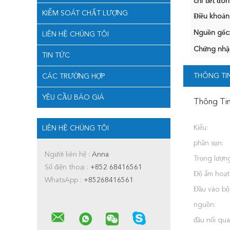
chi tiết đón
KIỂM SOÁT CHẤT LƯỢNG
Điều khoản
Nguồn gốc
LIÊN HỆ CHÚNG TÔI
Chứng nhậ
TIN TỨC
THÔNG TIN
CÁC TRƯỜNG HỢP
YÊU CẦU BÁO GIÁ
Thông Tin
Kiểu:
LIÊN HỆ CHÚNG TÔI
phần sụn:
Người liên hệ :
Anna
Trọng lượn
Số điện thoại :
+852 68416561
Độ ẩm hoạt
WhatsApp :
+85268416561
Đầu vào bộ
nguồn:
đầu nối qu