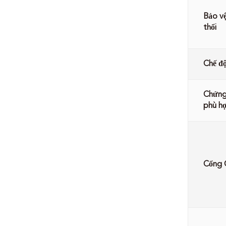
Bảo v
thổi
Chế độ
Chứng
phù h
Cổng