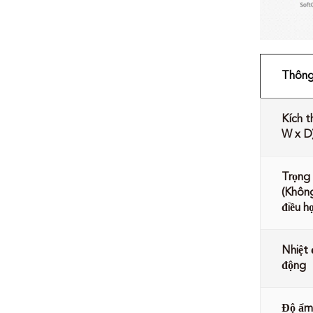
Thông 
Kích t
W x D
Trọng
(Khôn
điều h
Nhiệt 
động
Độ ẩm