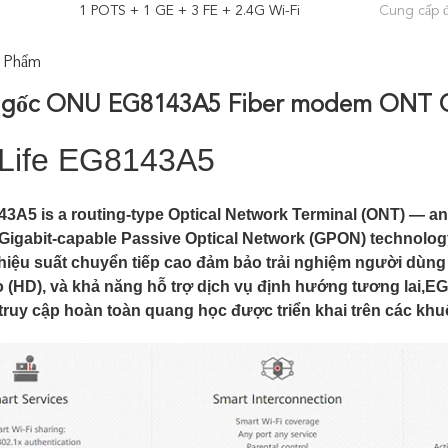
1 POTS + 1 GE + 3 FE + 2.4G Wi-Fi
Cung cấp đ
 Phẩm
gốc ONU EG8143A5 Fiber modem ONT C
Life EG8143A5
3A5 is a routing-type Optical Network Terminal (ONT) — an i
 Gigabit-capable Passive Optical Network (GPON) technolog
hiệu suất chuyển tiếp cao đảm bảo trải nghiệm người dùng n
o (HD), và khả năng hỗ trợ dịch vụ định hướng tương lai,
 truy cập hoàn toàn quang học được triển khai trên các khuô