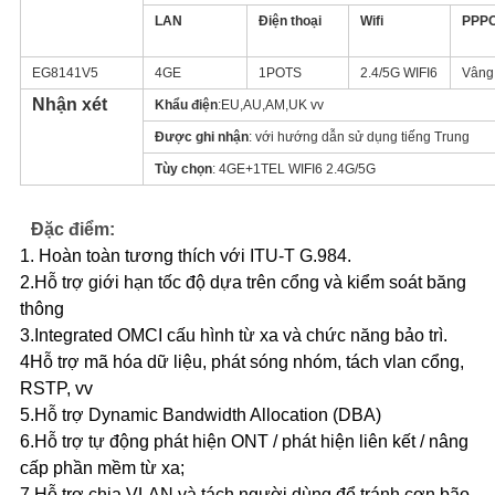
LAN
Điện thoại
Wifi
PPP
EG8141V5
4GE
1POTS
2.4/5G WIFI6
Vâng
Nhận xét
Khẩu điện
:EU,AU,AM,UK vv
Được ghi nhận
: với hướng dẫn sử dụng tiếng Trung
Tùy chọn
: 4GE+1TEL WIFI6 2.4G/5G
Đặc điểm:
1. Hoàn toàn tương thích với ITU-T G.984.
2.Hỗ trợ giới hạn tốc độ dựa trên cổng và kiểm soát băng
thông
3.Integrated OMCI cấu hình từ xa và chức năng bảo trì.
4Hỗ trợ mã hóa dữ liệu, phát sóng nhóm, tách vlan cổng,
RSTP, vv
5.Hỗ trợ Dynamic Bandwidth Allocation (DBA)
6.Hỗ trợ tự động phát hiện ONT / phát hiện liên kết / nâng
cấp phần mềm từ xa;
7.Hỗ trợ chia VLAN và tách người dùng để tránh cơn bão