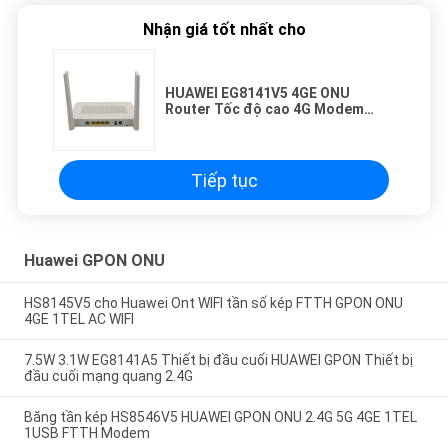
Nhận giá tốt nhất cho
HUAWEI EG8141V5 4GE ONU
Router Tốc độ cao 4G Modem
băng thông kép Wifi Router hỗ trợ
sợi quang tùy chỉnh
Tiếp tục
Huawei GPON ONU
HS8145V5 cho Huawei Ont WIFI tần số kép FTTH GPON ONU
4GE 1TEL AC WIFI
7.5W 3.1W EG8141A5 Thiết bị đầu cuối HUAWEI GPON Thiết bị
đầu cuối mạng quang 2.4G
Băng tần kép HS8546V5 HUAWEI GPON ONU 2.4G 5G 4GE 1TEL
1USB FTTH Modem