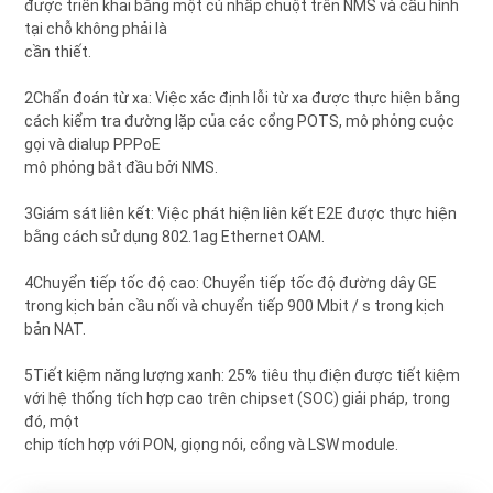
được triển khai bằng một cú nhấp chuột trên NMS và cấu hình
tại chỗ không phải là
cần thiết.
2Chẩn đoán từ xa: Việc xác định lỗi từ xa được thực hiện bằng
cách kiểm tra đường lặp của các cổng POTS, mô phỏng cuộc
gọi và dialup PPPoE
mô phỏng bắt đầu bởi NMS.
3Giám sát liên kết: Việc phát hiện liên kết E2E được thực hiện
bằng cách sử dụng 802.1ag Ethernet OAM.
4Chuyển tiếp tốc độ cao: Chuyển tiếp tốc độ đường dây GE
trong kịch bản cầu nối và chuyển tiếp 900 Mbit / s trong kịch
bản NAT.
5Tiết kiệm năng lượng xanh: 25% tiêu thụ điện được tiết kiệm
với hệ thống tích hợp cao trên chipset (SOC) giải pháp, trong
đó, một
chip tích hợp với PON, giọng nói, cổng và LSW module.