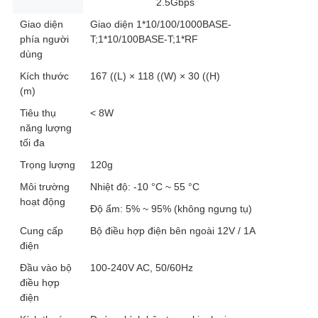
2.5Gbps
Giao diện
Giao diện 1*10/100/1000BASE-
phía người
T;1*10/100BASE-T;1*RF
dùng
Kích thước
167 ((L) × 118 ((W) × 30 ((H)
(m)
Tiêu thụ
< 8W
năng lượng
tối đa
Trọng lượng
120g
Môi trường
Nhiệt độ: -10 °C ~ 55 °C
hoạt động
Độ ẩm: 5% ~ 95% (không ngưng tụ)
Cung cấp
Bộ điều hợp điện bên ngoài 12V / 1A
điện
Đầu vào bộ
100-240V AC, 50/60Hz
điều hợp
điện