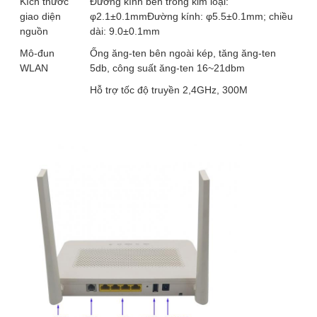
Kích thước
Đường kính bên trong kim loại:
giao diện
φ2.1±0.1mmĐường kính: φ5.5±0.1mm; chiều
nguồn
dài: 9.0±0.1mm
Mô-đun
Ống ăng-ten bên ngoài kép, tăng ăng-ten
WLAN
5db, công suất ăng-ten 16~21dbm
Hỗ trợ tốc độ truyền 2,4GHz, 300M