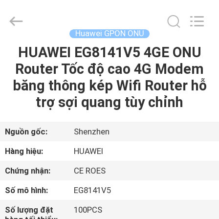
2026
HONGKING
INDUSTRIAL
CO.,
LIMITED.
Huawei GPON ONU
All
Rights
Reserved.
HUAWEI EG8141V5 4GE ONU
TRANG
Router Tốc độ cao 4G Modem
CHỦ
băng thông kép Wifi Router hỗ
CÁC
trợ sợi quang tùy chỉnh
SẢN
PHẨM
Nguồn gốc:
Shenzhen
Hàng hiệu:
HUAWEI
VỀ
Chứng nhận:
CE ROES
CHÚNG
Số mô hình:
EG8141V5
TÔI
Số lượng đặt
100PCS