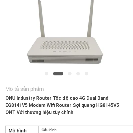
TÔI
YÊU
CẦU
BÁO
GIÁ
SƠ
ĐỒ
TRANG
Mô tả sản phẩm
WEB
ONU Industry Router Tốc độ cao 4G Dual Band
EG8141V5 Modem Wifi Router Sợi quang HG8145V5
ONT Với thương hiệu tùy chỉnh
PRIVACY
POLICY
Cấu hình
Mô hình