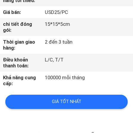
hàng tối thiểu:
THAM
Giá bán:
USD25/PC
QUAN
NHÀ
chi tiết đóng
15*15*5cm
gói:
MÁY
Thời gian giao
2 đến 3 tuần
hàng:
KIỂM
Điều khoản
L/C, T/T
SOÁT
thanh toán:
CHẤT
Khả năng cung
100000 mỗi tháng
LƯỢNG
cấp:
GIÁ TỐT NHẤT
LIÊN
HỆ
CHÚNG