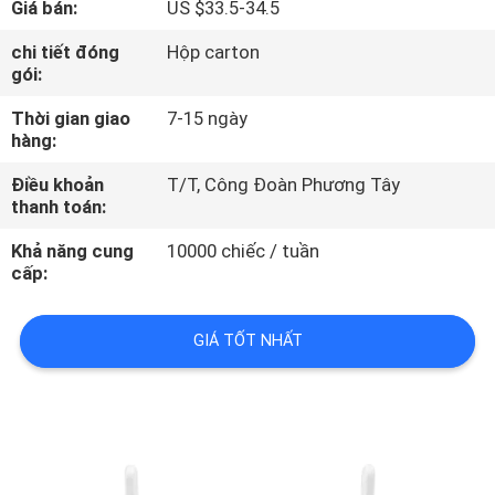
Giá bán:
US $33.5-34.5
THAM
QUAN
chi tiết đóng
Hộp carton
gói:
NHÀ
Thời gian giao
7-15 ngày
MÁY
hàng:
Điều khoản
T/T, Công Đoàn Phương Tây
KIỂM
thanh toán:
SOÁT
Khả năng cung
10000 chiếc / tuần
CHẤT
cấp:
LƯỢNG
GIÁ TỐT NHẤT
LIÊN
HỆ
CHÚNG