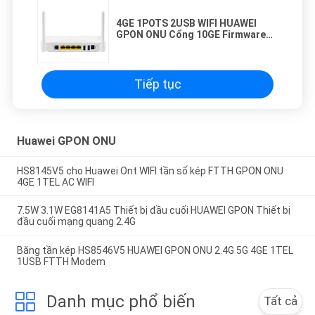
4GE 1POTS 2USB WIFI HUAWEI
GPON ONU Cổng 10GE Firmware
tiếng Anh
Tiếp tục
Huawei GPON ONU
HS8145V5 cho Huawei Ont WIFI tần số kép FTTH GPON ONU
4GE 1TEL AC WIFI
7.5W 3.1W EG8141A5 Thiết bị đầu cuối HUAWEI GPON Thiết bị
đầu cuối mạng quang 2.4G
Băng tần kép HS8546V5 HUAWEI GPON ONU 2.4G 5G 4GE 1TEL
1USB FTTH Modem
Danh mục phổ biến
Tất cả