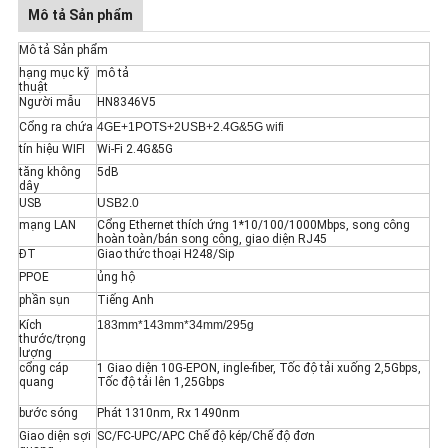
Mô tả Sản phẩm
Mô tả Sản phẩm
hạng mục kỹ
mô tả
thuật
Người mẫu
HN8346V5
Cổng ra chứa
4GE+1POTS+2USB+2.4G&5G wifi
tín hiệu WIFI
Wi-Fi 2.4G&5G
tăng không
5dB
dây
USB
USB2.0
mạng LAN
Cổng Ethernet thích ứng 1*10/100/1000Mbps, song công
hoàn toàn/bán song công, giao diện RJ45
ĐT
Giao thức thoại H248/Sip
PPOE
ủng hộ
phần sụn
Tiếng Anh
Kích
183mm*143mm*34mm/295g
thước/trọng
lượng
cổng cáp
1 Giao diện 10G-EPON, ingle-fiber, Tốc độ tải xuống 2,5Gbps,
quang
Tốc độ tải lên 1,25Gbps
bước sóng
Phát 1310nm, Rx 1490nm
Giao diện sợi
SC/FC-UPC/APC Chế độ kép/Chế độ đơn