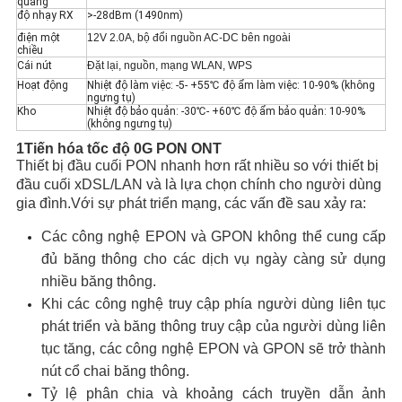
quang
độ nhạy RX
>-28dBm (1490nm)
điện một
12V 2.0A, bộ đổi nguồn AC-DC bên ngoài
chiều
Cái nút
Đặt lại, nguồn, mạng WLAN, WPS
Hoạt động
Nhiệt độ làm việc: -5- +55℃ độ ẩm làm việc: 10-90% (không
ngưng tụ)
Kho
Nhiệt độ bảo quản: -30℃- +60℃ độ ẩm bảo quản: 10-90%
(không ngưng tụ)
1
Tiến hóa tốc độ 0G PON ONT
Thiết bị đầu cuối PON nhanh hơn rất nhiều so với thiết bị
đầu cuối xDSL/LAN và là lựa chọn chính cho người dùng
gia đình.Với sự phát triển mạng, các vấn đề sau xảy ra:
Các công nghệ EPON và GPON không thể cung cấp
đủ băng thông cho các dịch vụ ngày càng sử dụng
nhiều băng thông.
Khi các công nghệ truy cập phía người dùng liên tục
phát triển và băng thông truy cập của người dùng liên
tục tăng, các công nghệ EPON và GPON sẽ trở thành
nút cổ chai băng thông.
Tỷ lệ phân chia và khoảng cách truyền dẫn ảnh