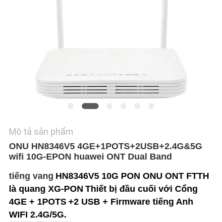
TÔI
YÊU
CẦU
BÁO
GIÁ
SƠ
ĐỒ
Mô tả sản phẩm
ONU HN8346V5 4GE+1POTS+2USB+2.4G&5G
TRANG
wifi 10G-EPON huawei ONT Dual Band
WEB
tiếng vang
HN8346V5 10G PON ONU ONT FTTH
là quang XG-PON
Thiết bị đầu cuối với Cổng
PRIVACY
4GE + 1POTS
+2 USB + Firmware tiếng Anh
POLICY
WIFI 2.4G/5G.