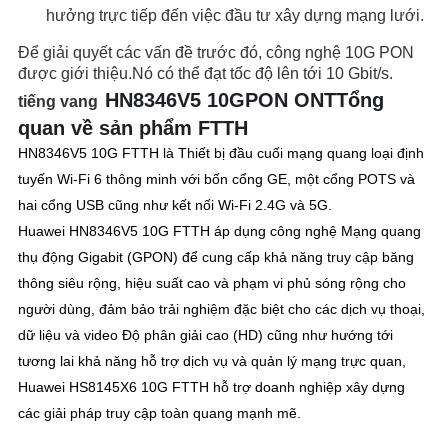
hưởng trực tiếp đến việc đầu tư xây dựng mạng lưới.
Để giải quyết các vấn đề trước đó, công nghệ 10G PON
được giới thiệu.Nó có thể đạt tốc độ lên tới 10 Gbit/s.
HN8346V5 10G
PON ONT
Tổng
tiếng vang
quan về sản phẩm FTTH
HN8346V5 10G FTTH là Thiết bị đầu cuối mạng quang loại định
tuyến Wi-Fi 6 thông minh với bốn cổng GE, một cổng POTS và
hai cổng USB cũng như kết nối Wi-Fi 2.4G và 5G.
Huawei HN8346V5 10G FTTH áp dụng công nghệ Mạng quang
thụ động Gigabit (GPON) để cung cấp khả năng truy cập băng
thông siêu rộng, hiệu suất cao và phạm vi phủ sóng rộng cho
người dùng, đảm bảo trải nghiệm đặc biệt cho các dịch vụ thoại,
dữ liệu và video Độ phân giải cao (HD) cũng như hướng tới
tương lai khả năng hỗ trợ dịch vụ và quản lý mạng trực quan,
Huawei HS8145X6 10G FTTH hỗ trợ doanh nghiệp xây dựng
các giải pháp truy cập toàn quang mạnh mẽ.