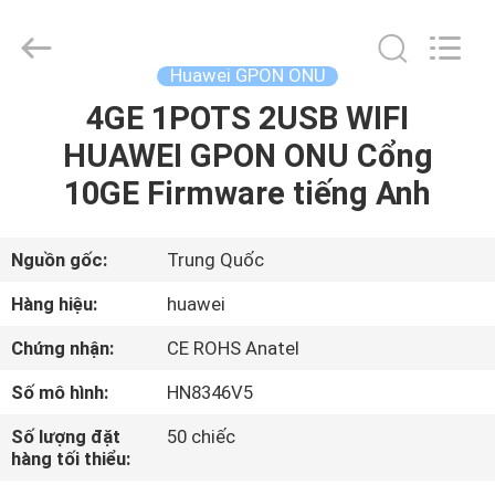
2026
HONGKING
INDUSTRIAL
CO.,
LIMITED.
Huawei GPON ONU
All
Rights
Reserved.
4GE 1POTS 2USB WIFI
TRANG
HUAWEI GPON ONU Cổng
CHỦ
10GE Firmware tiếng Anh
CÁC
SẢN
Nguồn gốc:
Trung Quốc
PHẨM
Hàng hiệu:
huawei
Chứng nhận:
CE ROHS Anatel
VỀ
Số mô hình:
HN8346V5
CHÚNG
Số lượng đặt
50 chiếc
TÔI
hàng tối thiểu: