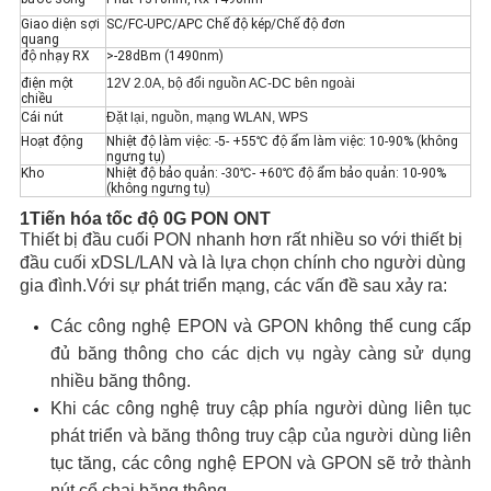
Giao diện sợi
SC/FC-UPC/APC Chế độ kép/Chế độ đơn
quang
độ nhạy RX
>-28dBm (1490nm)
điện một
12V 2.0A, bộ đổi nguồn AC-DC bên ngoài
chiều
Cái nút
Đặt lại, nguồn, mạng WLAN, WPS
Hoạt động
Nhiệt độ làm việc: -5- +55℃ độ ẩm làm việc: 10-90% (không
ngưng tụ)
Kho
Nhiệt độ bảo quản: -30℃- +60℃ độ ẩm bảo quản: 10-90%
(không ngưng tụ)
1
Tiến hóa tốc độ 0G PON ONT
Thiết bị đầu cuối PON nhanh hơn rất nhiều so với thiết bị
đầu cuối xDSL/LAN và là lựa chọn chính cho người dùng
gia đình.Với sự phát triển mạng, các vấn đề sau xảy ra:
Các công nghệ EPON và GPON không thể cung cấp
đủ băng thông cho các dịch vụ ngày càng sử dụng
nhiều băng thông.
Khi các công nghệ truy cập phía người dùng liên tục
phát triển và băng thông truy cập của người dùng liên
tục tăng, các công nghệ EPON và GPON sẽ trở thành
nút cổ chai băng thông.