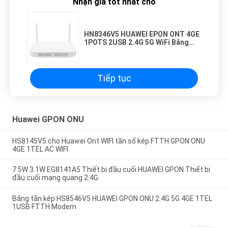
Nhận giá tốt nhất cho
HN8346V5 HUAWEI EPON ONT 4GE
1POTS 2USB 2.4G 5G WiFi Băng
tần kép Firmware tiếng Anh
Tiếp tục
Huawei GPON ONU
HS8145V5 cho Huawei Ont WIFI tần số kép FTTH GPON ONU
4GE 1TEL AC WIFI
7.5W 3.1W EG8141A5 Thiết bị đầu cuối HUAWEI GPON Thiết bị
đầu cuối mạng quang 2.4G
Băng tần kép HS8546V5 HUAWEI GPON ONU 2.4G 5G 4GE 1TEL
1USB FTTH Modem