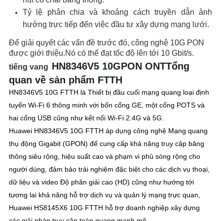
Tỷ lệ phân chia và khoảng cách truyền dẫn ảnh
hưởng trực tiếp đến việc đầu tư xây dựng mạng lưới.
Để giải quyết các vấn đề trước đó, công nghệ 10G PON
được giới thiệu.Nó có thể đạt tốc độ lên tới 10 Gbit/s.
HN8346V5 10G
PON ONT
Tổng
tiếng vang
quan về sản phẩm FTTH
HN8346V5 10G FTTH là Thiết bị đầu cuối mạng quang loại định
tuyến Wi-Fi 6 thông minh với bốn cổng GE, một cổng POTS và
hai cổng USB cũng như kết nối Wi-Fi 2.4G và 5G.
Huawei HN8346V5 10G FTTH áp dụng công nghệ Mạng quang
thụ động Gigabit (GPON) để cung cấp khả năng truy cập băng
thông siêu rộng, hiệu suất cao và phạm vi phủ sóng rộng cho
người dùng, đảm bảo trải nghiệm đặc biệt cho các dịch vụ thoại,
dữ liệu và video Độ phân giải cao (HD) cũng như hướng tới
tương lai khả năng hỗ trợ dịch vụ và quản lý mạng trực quan,
Huawei HS8145X6 10G FTTH hỗ trợ doanh nghiệp xây dựng
các giải pháp truy cập toàn quang mạnh mẽ.