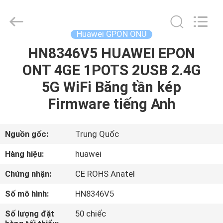
2026
HONGKING
INDUSTRIAL
CO.,
LIMITED.
Huawei GPON ONU
All
Rights
Reserved.
HN8346V5 HUAWEI EPON
TRANG
ONT 4GE 1POTS 2USB 2.4G
CHỦ
5G WiFi Băng tần kép
CÁC
Firmware tiếng Anh
SẢN
PHẨM
Nguồn gốc:
Trung Quốc
Hàng hiệu:
huawei
VỀ
Chứng nhận:
CE ROHS Anatel
CHÚNG
Số mô hình:
HN8346V5
TÔI
Số lượng đặt
50 chiếc