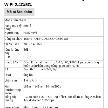
WIFI 2.4G/5G.
Mô tả Sản phẩm
Mô tả Sản phẩm
hạng mục kỹ
mô tả
thuật
Người mẫu
HN8346V5
Cổng ra chứa
4GE+1POTS+2USB+2.4G&5G wifi
tín hiệu WIFI
Wi-Fi 2.4G&5G
tăng không
5dB
dây
USB
USB2.0
mạng LAN
Cổng Ethernet thích ứng 1*10/100/1000Mbps, song công
hoàn toàn/bán song công, giao diện RJ45
ĐT
Giao thức thoại H248/Sip
PPOE
ủng hộ
phần sụn
Tiếng Anh
Kích
183mm*143mm*34mm/295g
thước/trọng
lượng
cổng cáp
1 Giao diện 10G-EPON, ingle-fiber, Tốc độ tải xuống 2,5Gbps,
quang
Tốc độ tải lên 1,25Gbps
bước sóng
Phát 1310nm, Rx 1490nm