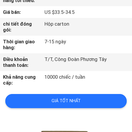
hàng tối thiểu:
THAM
Giá bán:
US $33.5-34.5
QUAN
NHÀ
chi tiết đóng
Hộp carton
gói:
MÁY
Thời gian giao
7-15 ngày
hàng:
KIỂM
Điều khoản
T/T, Công Đoàn Phương Tây
SOÁT
thanh toán:
CHẤT
Khả năng cung
10000 chiếc / tuần
LƯỢNG
cấp:
GIÁ TỐT NHẤT
LIÊN
HỆ
CHÚNG