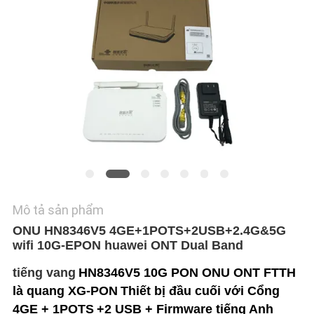
TÔI
YÊU
CẦU
BÁO
GIÁ
SƠ
ĐỒ
TRANG
Mô tả sản phẩm
ONU HN8346V5 4GE+1POTS+2USB+2.4G&5G
WEB
wifi 10G-EPON huawei ONT Dual Band
tiếng vang
HN8346V5 10G PON ONU ONT FTTH
PRIVACY
là quang XG-PON
Thiết bị đầu cuối với Cổng
POLICY
4GE + 1POTS
+2 USB + Firmware tiếng Anh