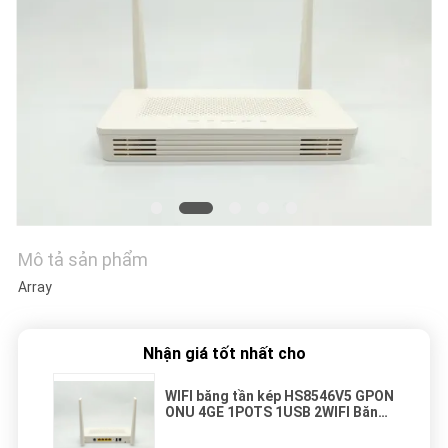
TÔI
YÊU
CẦU
BÁO
GIÁ
SƠ
Mô tả sản phẩm
ĐỒ
Array
TRANG
WEB
Nhận giá tốt nhất cho
PRIVACY
WIFI băng tần kép HS8546V5 GPON
ONU 4GE 1POTS 1USB 2WIFI ​​Băng
POLICY
tần kép GPON ONU