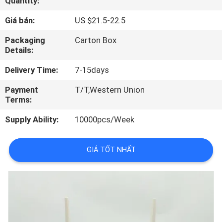
Quantity:
THAM
Giá bán:
US $21.5-22.5
QUAN
NHÀ
Packaging
Carton Box
Details:
MÁY
Delivery Time:
7-15days
KIỂM
Payment
T/T,Western Union
Terms:
SOÁT
Supply Ability:
10000pcs/Week
CHẤT
LƯỢNG
GIÁ TỐT NHẤT
LIÊN
HỆ
CHÚNG