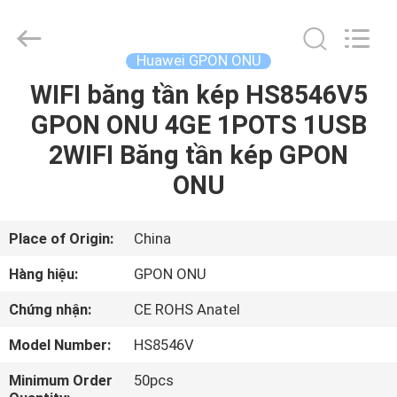
2026
HONGKING
INDUSTRIAL
CO.,
LIMITED.
Huawei GPON ONU
All
Rights
Reserved.
WIFI băng tần kép HS8546V5
TRANG
GPON ONU 4GE 1POTS 1USB
CHỦ
2WIFI ​​Băng tần kép GPON
CÁC
ONU
SẢN
PHẨM
Place of Origin:
China
Hàng hiệu:
GPON ONU
VỀ
Chứng nhận:
CE ROHS Anatel
CHÚNG
Model Number:
HS8546V
TÔI
Minimum Order
50pcs