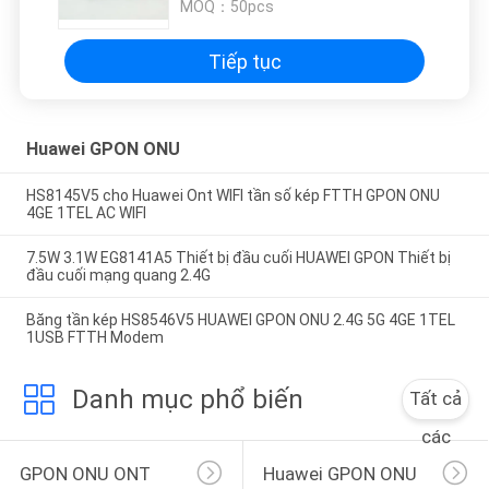
MOQ：
50pcs
Tiếp tục
Huawei GPON ONU
HS8145V5 cho Huawei Ont WIFI tần số kép FTTH GPON ONU
4GE 1TEL AC WIFI
7.5W 3.1W EG8141A5 Thiết bị đầu cuối HUAWEI GPON Thiết bị
đầu cuối mạng quang 2.4G
Băng tần kép HS8546V5 HUAWEI GPON ONU 2.4G 5G 4GE 1TEL
1USB FTTH Modem
Danh mục phổ biến
Tất cả
các
GPON ONU ONT
Huawei GPON ONU