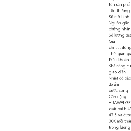
tên sản phẩ
Tên thương 
Số mô hình
Nguồn gốc
chứng nhận
Số lượng đặt
Giá
chi tiết đón
Thời gian g
Điều khoản 
Khả năng c
giao diện
Nhiệt độ bả
độ ẩm
bước sóng
Cân nặng
HUAWEI GPO
xuất bởi HU
47,5 và đượ
30K mỗi th
trọng lượng