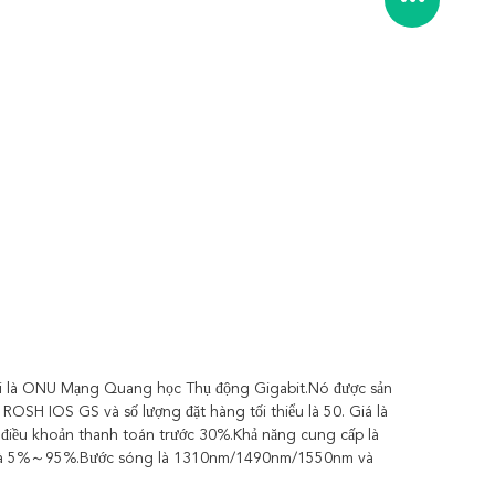
i là ONU Mạng Quang học Thụ động Gigabit.Nó được sản
SH IOS GS và số lượng đặt hàng tối thiểu là 50. Giá là
i điều khoản thanh toán trước 30%.Khả năng cung cấp là
ẩm là 5%～95%.Bước sóng là 1310nm/1490nm/1550nm và