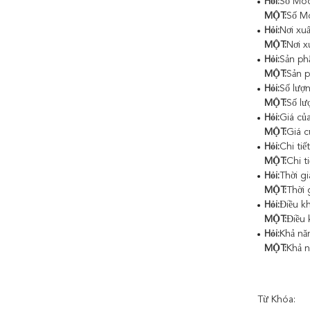
Hỏi:
Số Mod
MỘT:
Số M
Hỏi:
Nơi xu
MỘT:
Nơi x
Hỏi:
Sản ph
MỘT:
Sản 
Hỏi:
Số lượ
MỘT:
Số lư
Hỏi:
Giá củ
MỘT:
Giá c
Hỏi:
Chi tiế
MỘT:
Chi t
Hỏi:
Thời g
MỘT:
Thời 
Hỏi:
Điều k
MỘT:
Điều 
Hỏi:
Khả nă
MỘT:
Khả n
Từ Khóa: