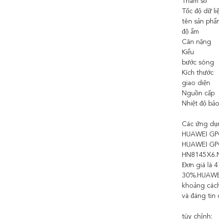
Tham số
Tốc độ dữ li
tên sản phẩ
độ ẩm
Cân nặng
Kiểu
bước sóng
Kích thước
giao diện
Nguồn cấp
Nhiệt độ bả
Các ứng dụ
HUAWEI GPO
HUAWEI GPON
HN8145X6.Nó
Đơn giá là 
30%.HUAWEI
khoảng cách
và đáng tin 
tùy chỉnh: