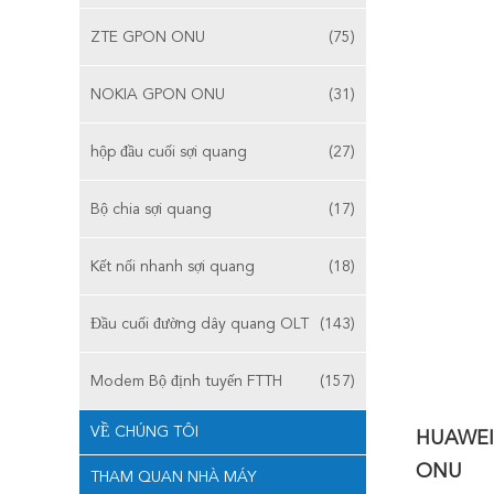
ZTE GPON ONU
(75)
NOKIA GPON ONU
(31)
hộp đầu cuối sợi quang
(27)
Bộ chia sợi quang
(17)
Kết nối nhanh sợi quang
(18)
Đầu cuối đường dây quang OLT
(143)
Modem Bộ định tuyến FTTH
(157)
VỀ CHÚNG TÔI
HUAWEI 
ONU
THAM QUAN NHÀ MÁY