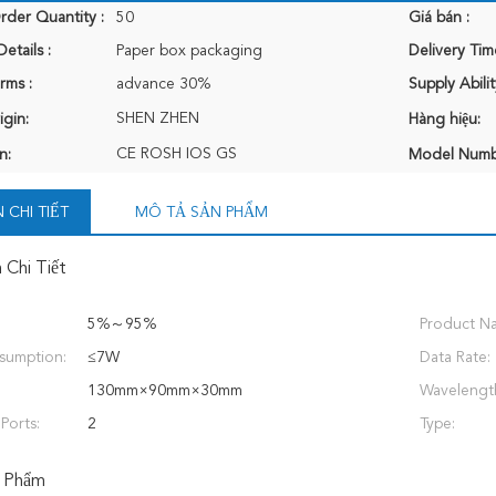
der Quantity :
50
Giá bán :
etails :
Paper box packaging
Delivery Tim
rms :
advance 30%
Supply Abilit
SHEN ZHEN
igin:
Hàng hiệu:
CE ROSH IOS GS
n:
Model Numb
 CHI TIẾT
MÔ TẢ SẢN PHẨM
 Chi Tiết
5%～95%
Product N
sumption:
≤7W
Data Rate:
130mm×90mm×30mm
Wavelengt
Ports:
2
Type:
 Phẩm