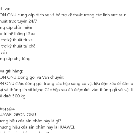
ch vụ:
 ONU cung cấp dịch vụ và hỗ trợ kỹ thuật trong các lĩnh vực sau:
thuật trực tuyến 24/7
âng cấp phần mềm
o trì hệ thống từ xa
 trợ kỹ thuật từ xa
trợ kỹ thuật tại chỗ
 vấn
ung cấp phụ tùng
và gửi hàng:
N ONU Đóng gói và Vận chuyển:
 ONU được đóng gói trong các hộp sóng có vật liệu đệm xốp để đảm bả
oại và thông tin số lượng.Các hộp sau đó được đưa vào thùng gỗ với vật 
ỗ dưới 500 kg.
ờng gặp:
 HUAWEI GPON ONU
ương hiệu của sản phẩm này là gì?
hương hiệu của sản phẩm này là HUAWEI.