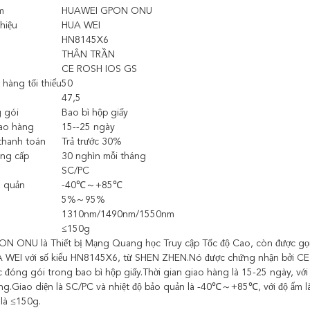
m
HUAWEI GPON ONU
hiệu
HUA WEI
HN8145X6
THÂN TRẦN
CE ROSH IOS GS
 hàng tối thiểu
50
47,5
g gói
Bao bì hộp giấy
iao hàng
15--25 ngày
thanh toán
Trả trước 30%
ung cấp
30 nghìn mỗi tháng
SC/PC
o quản
-40℃～+85℃
5%～95%
1310nm/1490nm/1550nm
≤150g
N ONU là Thiết bị Mạng Quang học Truy cập Tốc độ Cao, còn được gọ
A WEI với số kiểu HN8145X6, từ SHEN ZHEN.Nó được chứng nhận bởi CE RO
c đóng gói trong bao bì hộp giấy.Thời gian giao hàng là 15-25 ngày, vớ
áng.Giao diện là SC/PC và nhiệt độ bảo quản là -40℃～+85℃, với độ 
 là ≤150g.