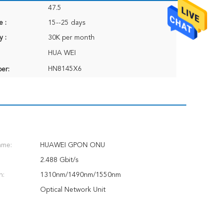
47.5
e :
15--25 days
y :
30K per month
HUA WEI
HN8145X6
er:
ame:
HUAWEI GPON ONU
2.488 Gbit/s
h:
1310nm/1490nm/1550nm
Optical Network Unit