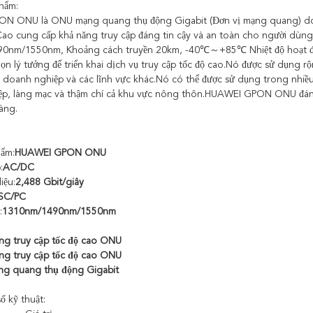
hẩm:
N ONU là ONU mạng quang thụ động Gigabit (Đơn vị mạng quang) do H
Cao cung cấp khả năng truy cập đáng tin cậy và an toàn cho người dùn
0nm/1550nm, Khoảng cách truyền 20km, -40℃～+85℃ Nhiệt độ hoạt đ
ọn lý tưởng để triển khai dịch vụ truy cập tốc độ cao.Nó được sử dụng r
doanh nghiệp và các lĩnh vực khác.Nó có thể được sử dụng trong nhiề
p, làng mạc và thậm chí cả khu vực nông thôn.HUAWEI GPON ONU đáng ti
àng.
hẩm:
HUAWEI GPON ONU
:
AC/DC
iệu:
2,488 Gbit/giây
SC/PC
:
1310nm/1490nm/1550nm
g truy cập tốc độ cao ONU
g truy cập tốc độ cao ONU
ng quang thụ động Gigabit
ố kỹ thuật: