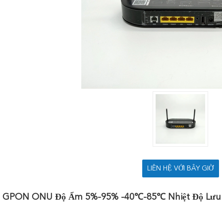
LIÊN HỆ VỚI BÂY GIỜ
GPON ONU Độ Ẩm 5%-95% -40℃-85℃ Nhiệt Độ Lưu T