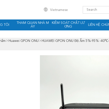
Vietnamese
THAM QUAN NHÀ M
KIỂM SOÁT CHẤT LƯ
G TÔI
LIÊN HỆ CHÚ
ÁY
ỢNG
Phẩm
Huawei GPON ONU
HUAWEI GPON ONU Độ Ẩm 5%-95% -40℃-85