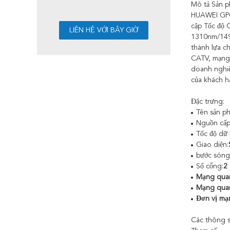
Mô tả Sản p
HUAWEI GPO
cập Tốc độ 
1310nm/149
thành lựa ch
CATV, mạng 
doanh nghiệ
của khách h
Đặc trưng:
Tên sản p
Nguồn cấp
Tốc độ dữ l
Giao diện:
bước sóng
Số cổng:
2
Mạng quan
Mạng quan
Đơn vị mạ
Các thông s