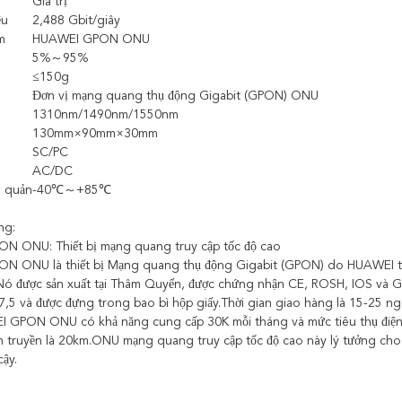
Giá trị
ệu
2,488 Gbit/giây
m
HUAWEI GPON ONU
5%～95%
≤150g
Đơn vị mạng quang thụ động Gigabit (GPON) ONU
1310nm/1490nm/1550nm
130mm×90mm×30mm
SC/PC
AC/DC
o quản
-40℃～+85℃
ng:
N ONU: Thiết bị mạng quang truy cập tốc độ cao
 ONU là thiết bị Mạng quang thụ động Gigabit (GPON) do HUAWEI thiế
 được sản xuất tại Thâm Quyến, được chứng nhận CE, ROSH, IOS và GS, đ
47,5 và được đựng trong bao bì hộp giấy.Thời gian giao hàng là 15-25 n
 GPON ONU có khả năng cung cấp 30K mỗi tháng và mức tiêu thụ đi
 truyền là 20km.ONU mạng quang truy cập tốc độ cao này lý tưởng cho
cậy.