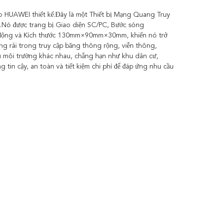
UAWEI thiết kế.Đây là một Thiết bị Mạng Quang Truy
g.Nó được trang bị Giao diện SC/PC, Bước sóng
ộng và Kích thước 130mm×90mm×30mm, khiến nó trở
ộng rãi trong truy cập băng thông rộng, viễn thông,
u môi trường khác nhau, chẳng hạn như khu dân cư,
n cậy, an toàn và tiết kiệm chi phí để đáp ứng nhu cầu