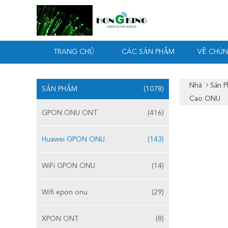
TRANG CHỦ
CÁC SẢN PHẨM
VỀ CHÚN
Nhà
Sản 
SẢN PHẨM
(1078)
Cao ONU
GPON ONU ONT
(416)
Huawei GPON ONU
(143)
WiFi GPON ONU
(14)
Wifi epon onu
(29)
XPON ONT
(8)