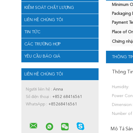
Minimum Or
KIỂM SOÁT CHẤT LƯỢNG
Packaging D
LIÊN HỆ CHÚNG TÔI
Payment Te
TIN TỨC
Place of Or
Chứng nhậ
CÁC TRƯỜNG HỢP
YÊU CẦU BÁO GIÁ
THÔNG TIN
Thông Tin
LIÊN HỆ CHÚNG TÔI
Humidity:
Người liên hệ :
Anna
Power Con
Số điện thoại :
+852 68416561
WhatsApp :
+85268416561
Dimension:
Number of 
Mô Tả Sản