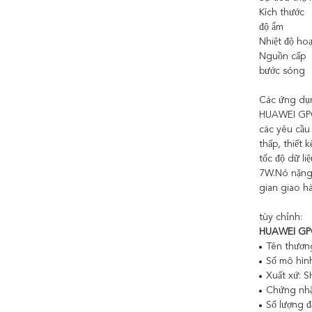
Kích thước
độ ẩm
Nhiệt độ ho
Nguồn cấp
bước sóng
Các ứng dụ
HUAWEI GPON
các yêu cầu
thấp, thiết
tốc độ dữ li
7W.Nó nặng 
gian giao h
tùy chỉnh:
HUAWEI GPO
Tên thươn
Số mô hìn
Xuất xứ: 
Chứng nh
Số lượng đ