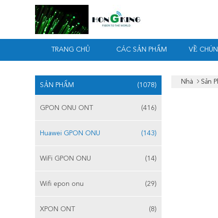
TRANG CHỦ
CÁC SẢN PHẨM
VỀ CHÚN
Nhà
Sản 
SẢN PHẨM
(1078)
GPON ONU ONT
(416)
Huawei GPON ONU
(143)
WiFi GPON ONU
(14)
Wifi epon onu
(29)
XPON ONT
(8)