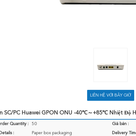
LIÊN HỆ VỚI BÂY GIỜ
ện SC/PC Huawei GPON ONU -40℃～+85℃ Nhiệt Độ H
der Quantity :
50
Giá bán :
etails :
Paper box packaging
Delivery Tim