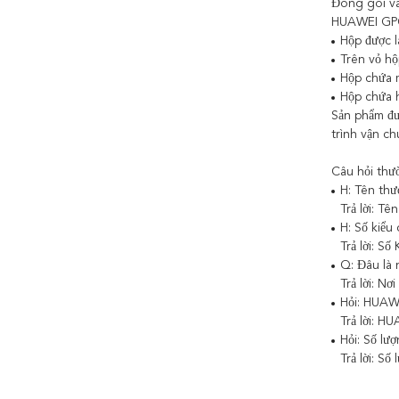
Đóng gói v
HUAWEI GPO
Hộp được l
Trên vỏ hộ
Hộp chứa m
Hộp chứa 
Sản phẩm đư
trình vận ch
Câu hỏi thư
H: Tên th
Trả lời: 
H: Số kiể
Trả lời: 
Q: Đâu là
Trả lời: 
Hỏi: HUA
Trả lời: 
Hỏi: Số l
Trả lời: S