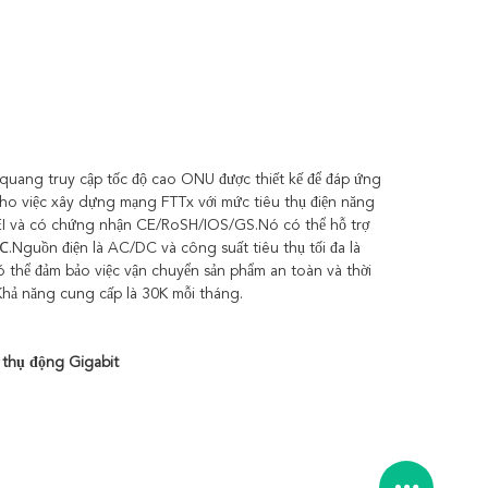
ang truy cập tốc độ cao ONU được thiết kế để đáp ứng
cho việc xây dựng mạng FTTx với mức tiêu thụ điện năng
WEI và có chứng nhận CE/RoSH/IOS/GS.Nó có thể hỗ trợ
5℃.Nguồn điện là AC/DC và công suất tiêu thụ tối đa là
ó thể đảm bảo việc vận chuyển sản phẩm an toàn và thời
Khả năng cung cấp là 30K mỗi tháng.
thụ động Gigabit