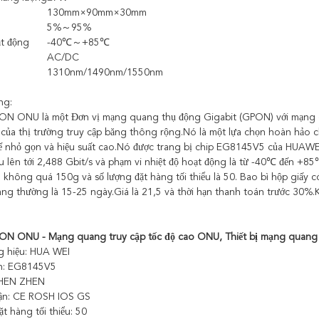
130mm×90mm×30mm
5%～95%
ạt động
-40℃～+85℃
AC/DC
1310nm/1490nm/1550nm
ng:
 ONU là một Đơn vị mạng quang thụ động Gigabit (GPON) với mạng qu
 của thị trường truy cập băng thông rộng.Nó là một lựa chọn hoàn hảo 
 kế nhỏ gọn và hiệu suất cao.Nó được trang bị chip EG8145V5 của HUA
ệu lên tới 2,488 Gbit/s và phạm vi nhiệt độ hoạt động là từ -40℃ đến +8
không quá 150g và số lượng đặt hàng tối thiểu là 50. Bao bì hộp giấy c
àng thường là 15-25 ngày.Giá là 21,5 và thời hạn thanh toán trước 30%.
N ONU - Mạng quang truy cập tốc độ cao ONU, Thiết bị mạng quang 
g hiệu: HUA WEI
h: EG8145V5
SHEN ZHEN
ận: CE ROSH IOS GS
ặt hàng tối thiểu: 50