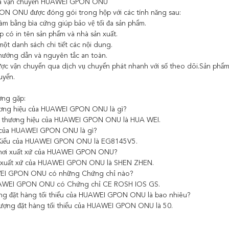
à vận chuyển HUAWEI GPON ONU
N ONU được đóng gói trong hộp với các tính năng sau:
àm bằng bìa cứng giúp bảo vệ tối đa sản phẩm.
p có in tên sản phẩm và nhà sản xuất.
ột danh sách chi tiết các nội dung.
hướng dẫn và nguyên tắc an toàn.
ợc vận chuyển qua dịch vụ chuyển phát nhanh với số theo dõi.Sản phẩm 
uyển.
ờng gặp:
ương hiệu của HUAWEI GPON ONU là gì?
Tên thương hiệu của HUAWEI GPON ONU là HUA WEI.
u của HUAWEI GPON ONU là gì?
Số Kiểu của HUAWEI GPON ONU là EG8145V5.
 nơi xuất xứ của HUAWEI GPON ONU?
Nơi xuất xứ của HUAWEI GPON ONU là SHEN ZHEN.
WEI GPON ONU có những Chứng chỉ nào?
HUAWEI GPON ONU có Chứng chỉ CE ROSH IOS GS.
ượng đặt hàng tối thiểu của HUAWEI GPON ONU là bao nhiêu?
ố lượng đặt hàng tối thiểu của HUAWEI GPON ONU là 50.