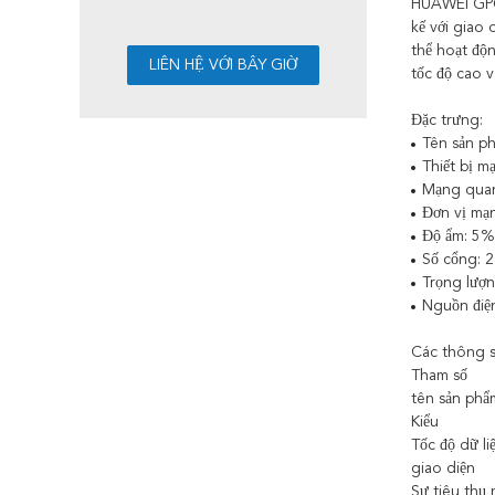
HUAWEI GPON
kế với giao
thể hoạt độ
tốc độ cao v
Đặc trưng:
Tên sản 
Thiết bị 
Mạng quan
Đơn vị mạ
Độ ẩm: 5
Số cổng: 2
Trọng lượ
Nguồn điệ
Các thông s
Tham số
tên sản phẩ
Kiểu
Tốc độ dữ li
giao diện
Sự tiêu thụ