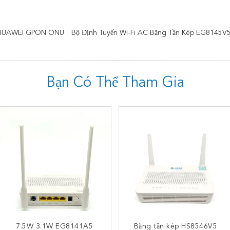
 HUAWEI GPON ONU
Bộ Định Tuyến Wi-Fi AC Băng Tần Kép EG8145V
Bạn Có Thể Tham Gia
7.5W 3.1W EG8141A5
Thiết bị mạng quang
Băng tần kép HS8546V5
HG8321R Bộ định tuyến