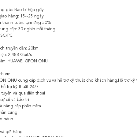
óng gói: Bao bì hộp giấy
giao hàng: 15--25 ngày
n thanh toán: tạm ứng 30%
cung cấp: 30 nghìn mỗi tháng
: SC/PC
ch truyền dẫn: 20km
liệu: 2,488 Gbit/s
phẩm: HUAWEI GPON ONU
ch vụ:
 ONU cung cấp dịch vụ và hỗ trợ kỹ thuật cho khách hàng.Hỗ trợ kỹ t
 hỗ trợ kỹ thuật 24/7
c tuyến và qua điện thoại
sự cố và bảo trì
và nâng cấp phần mềm
phần cứng
ảo hành
và gửi hàng: