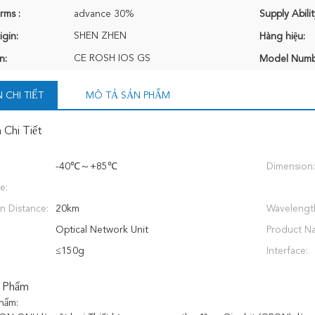
rms :
advance 30%
Supply Abilit
SHEN ZHEN
igin:
Hàng hiệu:
CE ROSH IOS GS
n:
Model Numb
 CHI TIẾT
MÔ TẢ SẢN PHẨM
 Chi Tiết
-40℃～+85℃
Dimension:
e:
n Distance:
20km
Wavelengt
Optical Network Unit
Product N
≤150g
Interface:
 Phẩm
hẩm: