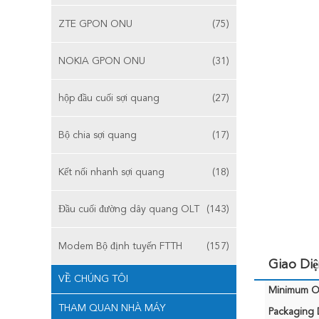
ZTE GPON ONU
(75)
NOKIA GPON ONU
(31)
hộp đầu cuối sợi quang
(27)
Bộ chia sợi quang
(17)
Kết nối nhanh sợi quang
(18)
Đầu cuối đường dây quang OLT
(143)
Modem Bộ định tuyến FTTH
(157)
Giao Di
VỀ CHÚNG TÔI
Minimum Or
THAM QUAN NHÀ MÁY
Packaging D