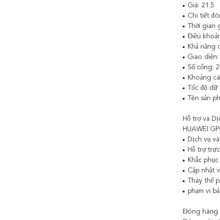
Giá: 21.5
Chi tiết đ
Thời gian 
Điều khoả
Khả năng 
Giao diện
Số cổng: 2
Khoảng cá
Tốc độ dữ 
Tên sản 
Hỗ trợ và Dị
HUAWEI GPON
Dịch vụ và
Hỗ trợ trự
Khắc phục 
Cập nhật 
Thay thế 
phạm vi b
Đóng hàng 