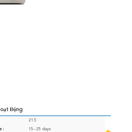
oạt Động
21.5
e :
15--25 days