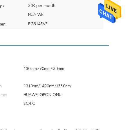
y :
30K per month
HUA WEI
EG8145V5
er:
130mm×90mm×30mm
h:
1310nm/1490nm/1550nm
ame:
HUAWEI GPON ONU
SC/PC