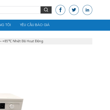
NG TÔI
YÊU CẦU BÁO GIÁ
～+85℃ Nhiệt Độ Hoạt Động