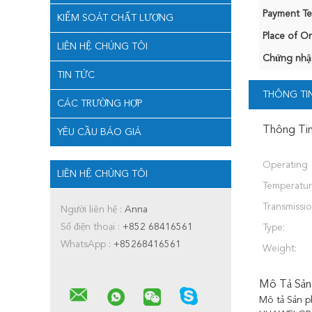
Payment Te
KIỂM SOÁT CHẤT LƯỢNG
Place of Or
LIÊN HỆ CHÚNG TÔI
Chứng nhậ
TIN TỨC
THÔNG TIN
CÁC TRƯỜNG HỢP
Thông Tin
YÊU CẦU BÁO GIÁ
Operating
LIÊN HỆ CHÚNG TÔI
Temperatur
Transmissio
Người liên hệ :
Anna
Số điện thoại :
+852 68416561
Type:
WhatsApp :
+85268416561
Weight:
Mô Tả Sản
Mô tả Sản p