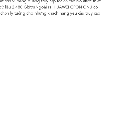
 đơn vị mạng quang truy cập tốc độ cao.Nó được thiết
độ dữ liệu 2,488 Gbit/s.Ngoài ra, HUAWEI GPON ONU có
chọn lý tưởng cho những khách hàng yêu cầu truy cập