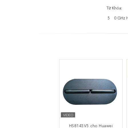
Từ Khóa:
5
0 GHz
HS8145V5 cho Huawei
2.4G SC APC HUAWEI