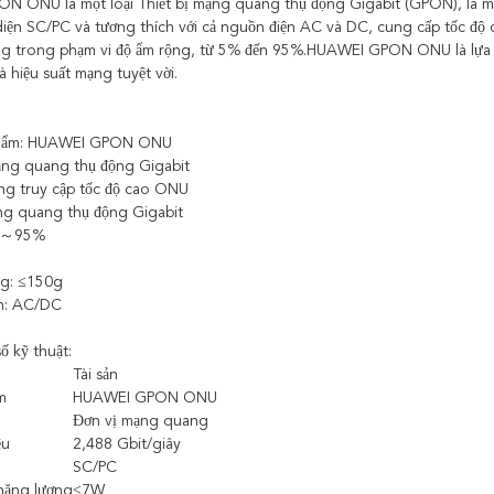
 ONU là một loại Thiết bị mạng quang thụ động Gigabit (GPON), là một
 diện SC/PC và tương thích với cả nguồn điện AC và DC, cung cấp tốc 
ng trong phạm vi độ ẩm rộng, từ 5% đến 95%.HUAWEI GPON ONU là lựa 
à hiệu suất mạng tuyệt vời.
phẩm: HUAWEI GPON ONU
mạng quang thụ động Gigabit
g truy cập tốc độ cao ONU
ng quang thụ động Gigabit
%～95%
ng: ≤150g
n: AC/DC
ố kỹ thuật:
Tài sản
m
HUAWEI GPON ONU
Đơn vị mạng quang
ệu
2,488 Gbit/giây
SC/PC
 năng lượng
≤7W