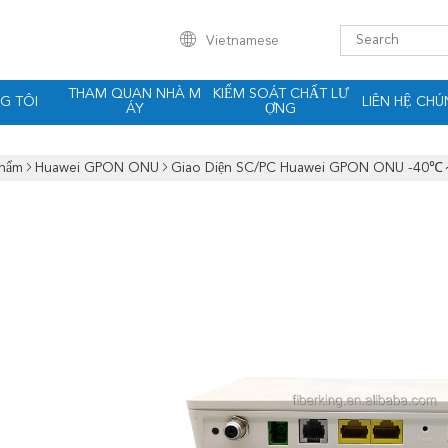
Vietnamese
THAM QUAN NHÀ M
KIỂM SOÁT CHẤT LƯ
G TÔI
LIÊN HỆ CHÚ
ÁY
ỢNG
Phẩm
Huawei GPON ONU
Giao Diện SC/PC Huawei GPON ONU -40℃