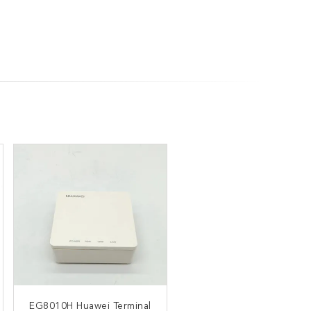
5
EG8010H Huawei Terminal
Ăng-ten ngoài của Bộ