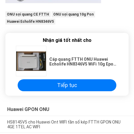
ONU sợi quang CE FTTH
ONU sợi quang 10g Pon
Huawei Echolife HN8346V5
Nhận giá tốt nhất cho
Cáp quang FTTH ONU Huawei
Echolife HN8346V5 WiFi 10g Epon
Ont 10g Pon ONU
Tiếp tục
Huawei GPON ONU
HS8145V5 cho Huawei Ont WIFI tần số kép FTTH GPON ONU
4GE 1TEL AC WIFI