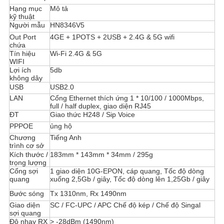
Hạng mục
Mô tả
kỹ thuật
Người mẫu
HN8346V5
Out Port
4GE + 1POTS + 2USB + 2.4G & 5G wifi
chứa
Tín hiệu
Wi-Fi 2.4G & 5G
WIFI
Lợi ích
5db
không dây
USB
USB2.0
LAN
Cổng Ethernet thích ứng 1 * 10/100 / 1000Mbps,
full / half duplex, giao diện RJ45
ĐT
Giao thức H248 / Sip Voice
PPPOE
ủng hộ
Chương
Tiếng Anh
trình cơ sở
Kích thước /
183mm * 143mm * 34mm / 295g
trọng lượng
Cổng sợi
1 giao diện 10G-EPON, cáp quang, Tốc độ dòng
quang
xuống 2,5Gb / giây, Tốc độ dòng lên 1,25Gb / giây
Bước sóng
Tx 1310nm, Rx 1490nm
Giao diện
SC / FC-UPC / APC Chế độ kép / Chế độ Singal
sợi quang
Độ nhạy RX
> -28dBm (1490nm)