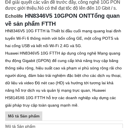
Để giải quyết các vấn đề trước đây, công nghệ 10G PON
được giới thiệu.Nó có thể đạt tốc độ lên đến 10 Gbit / s.
HN8346V5 10G
PON ONT
Tổng quan
Echolife
về sản phẩm FTTH
HN8346V5 10G FTTH là Thiết bị đầu cuối mạng quang loại định
tuyến Wi-Fi 6 thông minh với bốn cổng GE, một cổng POTS và
hai cổng USB và kết nối Wi-Fi 2.4G và 5G.
Huawei HN8346V5 10G FTTH áp dụng công nghệ Mạng quang
thụ động Gigabit (GPON) để cung cấp khả năng truy cập băng
thông siêu rộng, hiệu suất cao và phạm vi phủ sóng rộng rãi cho
người dùng, đảm bảo trải nghiệm đặc biệt cho các dịch vụ thoại,
dữ liệu và video Độ nét cao (HD) và hướng tới tương lai khả
năng hỗ trợ dịch vụ và quản lý mạng trực quan, Huawei
HS8145X6 10G FTTH hỗ trợ các doanh nghiệp xây dựng các
giải pháp truy cập toàn quang mạnh mẽ.
Mô tả Sản phẩm
Mô tả Sản phẩm