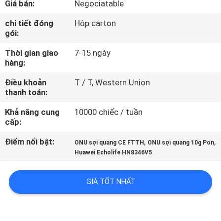
Giá bán:
Negociatable
THAM
QUAN
chi tiết đóng
Hộp carton
gói:
NHÀ
Thời gian giao
7-15 ngày
MÁY
hàng:
Điều khoản
T / T, Western Union
KIỂM
thanh toán:
SOÁT
Khả năng cung
10000 chiếc / tuần
CHẤT
cấp:
LƯỢNG
Điểm nổi bật:
,
,
ONU sợi quang CE FTTH
ONU sợi quang 10g Pon
Huawei Echolife HN8346V5
LIÊN
GIÁ TỐT NHẤT
HỆ
CHÚNG