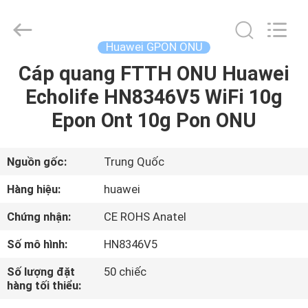
2026
HONGKING
INDUSTRIAL
CO.,
LIMITED.
Huawei GPON ONU
All
Rights
Reserved.
Cáp quang FTTH ONU Huawei
TRANG
Echolife HN8346V5 WiFi 10g
CHỦ
Epon Ont 10g Pon ONU
CÁC
SẢN
Nguồn gốc:
Trung Quốc
PHẨM
Hàng hiệu:
huawei
Chứng nhận:
CE ROHS Anatel
VỀ
Số mô hình:
HN8346V5
CHÚNG
Số lượng đặt
50 chiếc
TÔI
hàng tối thiểu: