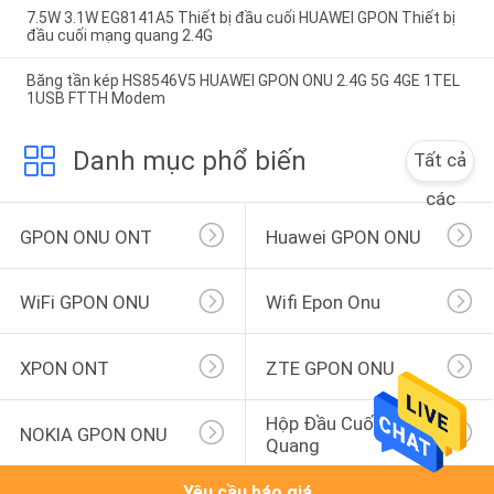
7.5W 3.1W EG8141A5 Thiết bị đầu cuối HUAWEI GPON Thiết bị
đầu cuối mạng quang 2.4G
Băng tần kép HS8546V5 HUAWEI GPON ONU 2.4G 5G 4GE 1TEL
1USB FTTH Modem
Danh mục phổ biến
Tất cả
các
GPON ONU ONT
Huawei GPON ONU
WiFi GPON ONU
Wifi Epon Onu
XPON ONT
ZTE GPON ONU
Hộp Đầu Cuối Sợi 
NOKIA GPON ONU
Quang
Yêu cầu báo giá