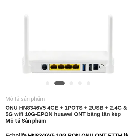
TÔI
YÊU
CẦU
BÁO
GIÁ
SƠ
ĐỒ
TRANG
Mô tả sản phẩm
WEB
ONU HN8346V5 4GE + 1POTS + 2USB + 2.4G &
5G wifi 10G-EPON huawei ONT băng tần kép
PRIVACY
Mô tả Sản phẩm
POLICY
Echolife
HN8346V5 10G PON ONU ONT FTTH là