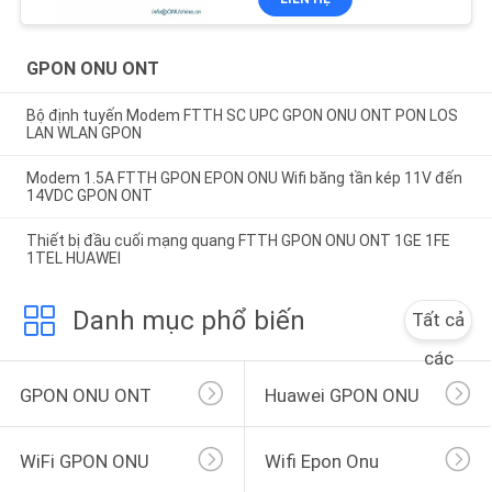
GPON ONU ONT
Bộ định tuyến Modem FTTH SC UPC GPON ONU ONT PON LOS
LAN WLAN GPON
Modem 1.5A FTTH GPON EPON ONU Wifi băng tần kép 11V đến
14VDC GPON ONT
Thiết bị đầu cuối mạng quang FTTH GPON ONU ONT 1GE 1FE
1TEL HUAWEI
Danh mục phổ biến
Tất cả
các
GPON ONU ONT
Huawei GPON ONU
WiFi GPON ONU
Wifi Epon Onu