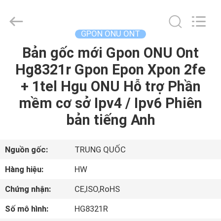
2026
HONGKING
INDUSTRIAL
CO.,
LIMITED.
GPON ONU ONT
All
Rights
Reserved.
Bản gốc mới Gpon ONU Ont
TRANG
Hg8321r Gpon Epon Xpon 2fe
CHỦ
+ 1tel Hgu ONU Hỗ trợ Phần
CÁC
mềm cơ sở Ipv4 / Ipv6 Phiên
SẢN
bản tiếng Anh
PHẨM
Nguồn gốc:
TRUNG QUỐC
VỀ
Hàng hiệu:
HW
CHÚNG
Chứng nhận:
CE,ISO,RoHS
TÔI
Số mô hình:
HG8321R