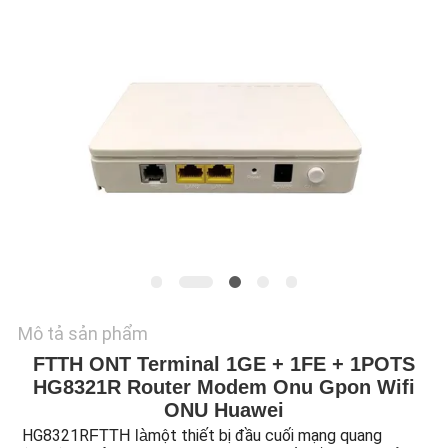
TÔI
YÊU
CẦU
BÁO
GIÁ
SƠ
ĐỒ
TRANG
WEB
Mô tả sản phẩm
FTTH ONT Terminal 1GE + 1FE + 1POTS
HG8321R Router Modem Onu Gpon Wifi
PRIVACY
ONU Huawei
POLICY
HG8321R
một thiết bị đầu cuối mạng quang
FTTH là