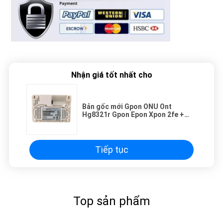
Nhận giá tốt nhất cho
Bản gốc mới Gpon ONU Ont
Hg8321r Gpon Epon Xpon 2fe +
1tel Hgu ONU Hỗ trợ Phần mềm cơ
sở Ipv4 / Ipv6 Phiên bản tiếng Anh
Tiếp tục
Top sản phẩm