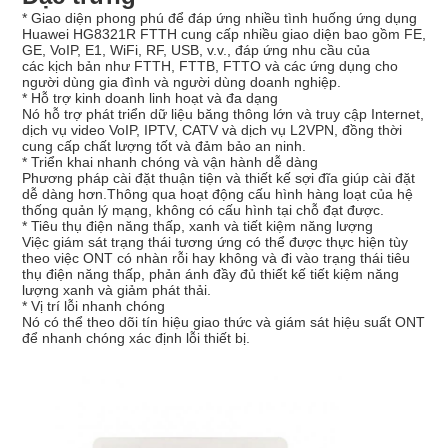
* Giao diện phong phú để đáp ứng nhiều tình huống ứng dụng
Huawei HG8321R FTTH cung cấp nhiều giao diện bao gồm FE,
GE, VoIP, E1, WiFi, RF, USB, v.v., đáp ứng nhu cầu của
các kịch bản như FTTH, FTTB, FTTO và các ứng dụng cho
người dùng gia đình và người dùng doanh nghiệp.
* Hỗ trợ kinh doanh linh hoạt và đa dạng
Nó hỗ trợ phát triển dữ liệu băng thông lớn và truy cập Internet,
dịch vụ video VoIP, IPTV, CATV và dịch vụ L2VPN, đồng thời
cung cấp chất lượng tốt và đảm bảo an ninh.
* Triển khai nhanh chóng và vận hành dễ dàng
Phương pháp cài đặt thuận tiện và thiết kế sợi đĩa giúp cài đặt
dễ dàng hơn.Thông qua hoạt động cấu hình hàng loạt của hệ
thống quản lý mạng, không có cấu hình tại chỗ đạt được.
* Tiêu thụ điện năng thấp, xanh và tiết kiệm năng lượng
Việc giám sát trạng thái tương ứng có thể được thực hiện tùy
theo việc ONT có nhàn rỗi hay không và đi vào trạng thái tiêu
thụ điện năng thấp, phản ánh đầy đủ thiết kế tiết kiệm năng
lượng xanh và giảm phát thải.
* Vị trí lỗi nhanh chóng
Nó có thể theo dõi tín hiệu giao thức và giám sát hiệu suất ONT
để nhanh chóng xác định lỗi thiết bị.