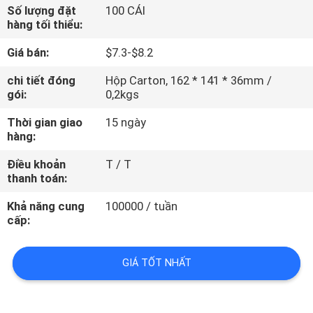
THAM
Số lượng đặt
100 CÁI
hàng tối thiểu:
QUAN
Giá bán:
$7.3-$8.2
NHÀ
MÁY
chi tiết đóng
Hộp Carton, 162 * 141 * 36mm /
gói:
0,2kgs
Thời gian giao
15 ngày
KIỂM
hàng:
SOÁT
Điều khoản
T / T
CHẤT
thanh toán:
LƯỢNG
Khả năng cung
100000 / tuần
cấp:
LIÊN
GIÁ TỐT NHẤT
HỆ
CHÚNG