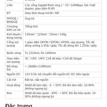
LAN
Các cổng Gigabit thích ứng 1 * 10 / 100Mbps, full / half
duplex, giao diện RJ45
ĐT
Giao thức thoại H248 / SIP
PPPOE /
Ủng hộ
BRIDGE
Chương
Tiếng Anh
trình cơ sở
Kích thước /
135mm * 115mm * 25mm / 158g
trọng lượng
Cổng sợi
1 giao diện GPON / EPON / XPON, cáp quang, Tốc độ
quang
dòng xuống 2,5Gb / giây, Tốc độ dòng lên 1,25Gb / giây
Bước sóng
Tx 1310nm, Rx 1490nm
Giao diện
SC / UPC / APC Chế độ kép / Chế độ Singal
sợi quang
Độ nhạy
> -28dBm (1490nm)
RX
Nguồn DC
12V 0,5A, bộ chuyển đổi nguồn AC-DC bên ngoài
Cái nút
Đặt lại, cấp nguồn
Hoạt động
Nhiệt độ làm việc: -5- + 55ºC Độ ẩm làm việc: 10-90%
(không ngưng tụ)
Kho
Nhiệt độ bảo quản: -30ºC- + 60ºC Độ ẩm bảo quản: 10-
90% (không ngưng tụ)
Đặc trưng