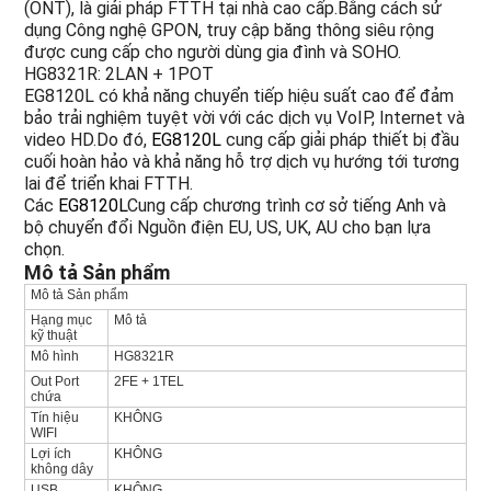
(ONT), là giải pháp FTTH tại nhà cao cấp.Bằng cách sử
dụng
Công nghệ GPON, truy cập băng thông siêu rộng
được cung cấp cho người dùng gia đình và SOHO.
HG8321R: 2LAN + 1POT
EG8120L có khả năng chuyển tiếp hiệu suất cao để đảm
bảo trải nghiệm tuyệt vời với các dịch vụ VoIP, Internet và
video HD.Do đó,
EG8120L
cung cấp giải pháp thiết bị đầu
cuối hoàn hảo và khả năng hỗ trợ dịch vụ hướng tới tương
lai để triển khai FTTH.
Các
EG8120L
Cung cấp chương trình cơ sở tiếng Anh và
bộ chuyển đổi Nguồn điện EU, US, UK, AU cho bạn lựa
chọn.
Mô tả Sản phẩm
Mô tả Sản phẩm
Hạng mục
Mô tả
kỹ thuật
Mô hình
HG8321R
Out Port
2FE + 1TEL
chứa
Tín hiệu
KHÔNG
WIFI
Lợi ích
KHÔNG
không dây
USB
KHÔNG