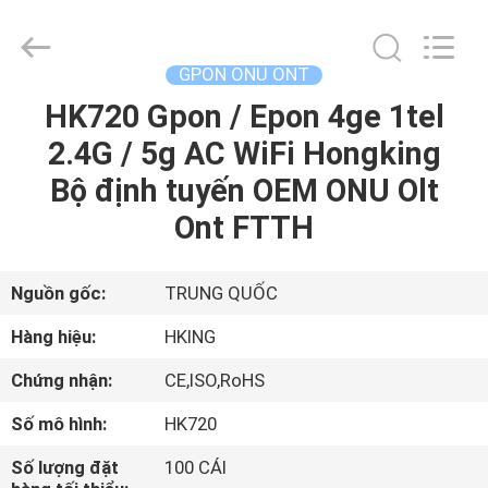
2026
HONGKING
INDUSTRIAL
CO.,
LIMITED.
GPON ONU ONT
All
Rights
Reserved.
HK720 Gpon / Epon 4ge 1tel
TRANG
2.4G / 5g AC WiFi Hongking
CHỦ
Bộ định tuyến OEM ONU Olt
CÁC
Ont FTTH
SẢN
PHẨM
Nguồn gốc:
TRUNG QUỐC
Hàng hiệu:
HKING
VỀ
Chứng nhận:
CE,ISO,RoHS
CHÚNG
Số mô hình:
HK720
TÔI
Số lượng đặt
100 CÁI