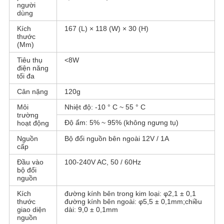
người
dùng
Kích
167 (L) × 118 (W) × 30 (H)
thước
(Mm)
Tiêu thụ
<8W
điện năng
tối đa
Cân nặng
120g
Môi
Nhiệt độ: -10 ° C ~ 55 ° C
trường
Độ ẩm: 5% ~ 95% (không ngưng tụ)
hoạt động
Nguồn
Bộ đổi nguồn bên ngoài 12V / 1A
cấp
Đầu vào
100-240V AC, 50 / 60Hz
bộ đổi
nguồn
Kích
đường kính bên trong kim loại: φ2,1 ± 0,1
thước
đường kính bên ngoài: φ5,5 ± 0,1mm;chiều
giao diện
dài: 9,0 ± 0,1mm
nguồn