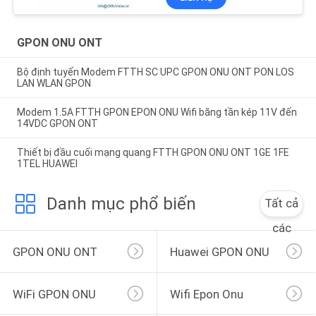
GPON ONU ONT
Bộ định tuyến Modem FTTH SC UPC GPON ONU ONT PON LOS
LAN WLAN GPON
Modem 1.5A FTTH GPON EPON ONU Wifi băng tần kép 11V đến
14VDC GPON ONT
Thiết bị đầu cuối mạng quang FTTH GPON ONU ONT 1GE 1FE
1TEL HUAWEI
Danh mục phổ biến
Tất cả
các
GPON ONU ONT
Huawei GPON ONU
WiFi GPON ONU
Wifi Epon Onu