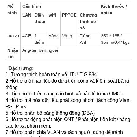
Mô
Cấu hình
Kích thước /
hình
chiếc
LAN
Điện
wifi
PPPOE
Chương
thoại
trình cơ
sở
4GE
1
Vâng
Vâng
Tiếng
250 * 185 *
HK720
điểm
Anh
35
mm
/0,44kgs
Nhận
Ăng-ten bên ngoài
xét
Đặc trưng:
1. Tương thích hoàn toàn với ITU-T G.984.
2.Hỗ trợ giới hạn tốc độ dựa trên cổng và kiểm soát băng
thông
3. Tích hợp chức năng cấu hình và bảo trì từ xa OMCI.
4.Hỗ trợ mã hóa dữ liệu, phát sóng nhóm, tách cổng Vlan,
RSTP, v.v.
5.Hỗ trợ phân bổ băng thông động (DBA)
6.Hỗ trợ tự động phát hiện ONT / Phát hiện liên kết / nâng
cấp từ xa phần mềm;
7.Hỗ trợ phân chia VLAN và tách người dùng để tránh