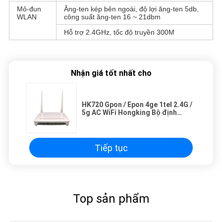
Mô-đun
Ăng-ten kép bên ngoài, độ lợi ăng-ten 5db,
WLAN
công suất ăng-ten 16 ~ 21dbm
Hỗ trợ 2.4GHz, tốc độ truyền 300M
Nhận giá tốt nhất cho
HK720 Gpon / Epon 4ge 1tel 2.4G /
5g AC WiFi Hongking Bộ định
tuyến OEM ONU Olt Ont FTTH
Tiếp tục
Top sản phẩm