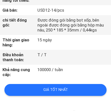
hàng tối thiểu:
THAM
Giá bán:
USD12-14/pcs
QUAN
NHÀ
chi tiết đóng
Được đóng gói bằng bọt xốp, bên
gói:
ngoài được đóng gói bằng hộp màu
MÁY
nâu, 250 * 185 * 35mm / 0,44kgs
Thời gian giao
15 ngày
KIỂM
hàng:
SOÁT
Điều khoản
T / T
thanh toán:
CHẤT
LƯỢNG
Khả năng cung
100000 / tuần
cấp:
LIÊN
GIÁ TỐT NHẤT
HỆ
CHÚNG