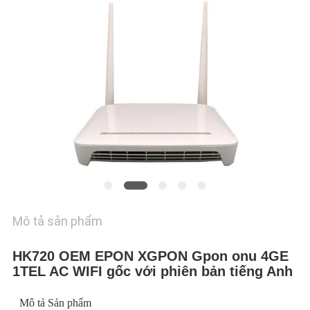
TÔI
YÊU
CẦU
BÁO
GIÁ
SƠ
ĐỒ
TRANG
Mô tả sản phẩm
WEB
HK720 OEM EPON XGPON Gpon onu 4GE
1TEL AC WIFI gốc với phiên bản tiếng Anh
PRIVACY
POLICY
Mô tả Sản phẩm